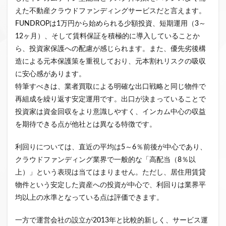
えた不動産クラウドファンディングサービスだと言えます。
FUNDROPは1万円から始められる少額投資、短期運用（3～
12ヶ月）、そして賃料保証を積極的に導入していることか
ら、投資家保護への配慮が感じられます。また、優先劣後構
造による元本保護策を重視しており、元本割れリスクの吸収
に安心感があります。
特筆すべきは、業者買取による明確な出口戦略と同じ物件で
再組成を繰り返す安定運用です。出口が決まっていることで
投資家は資金回収をより意識しやすく、インカム中心の収益
を期待できる点が他社とは異なる特徴です。
利回りについては、直近の平均は5～6％前後が中心であり、
クラウドファンディング業界で一般的な「高配当（8％以
上）」という表現は当てはまりません。ただし、居住用賃貸
物件という安定した資産への投資が中心で、利回りは業界平
均以上の水準となっている点は評価できます。
一方で運営会社の設立が2013年と比較的新しく、サービス運