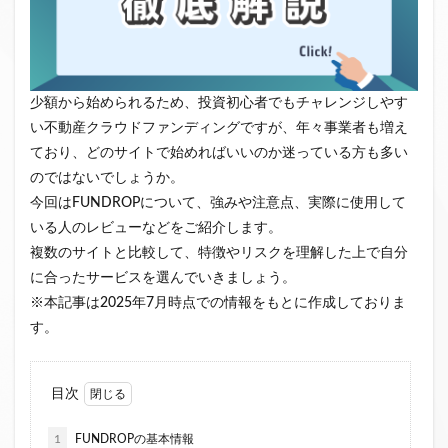
クラウドファンディング新規参入
小規模不動産特定共同事業
事業者一覧
システム導入
業務提携
API連携
市場規模
少額から始められるため、投資初心者でもチャレンジしやす
税金
eKYC
融資型クラウドファンディング
い不動産クラウドファンディングですが、年々事業者も増え
不動産クラウドファンディング
ており、どのサイトで始めればいいのか迷っている方も多い
株式投資型クラウドファンディング
のではないでしょうか。
不動産特定共同事業法
非投資型クラウドファンディング
今回はFUNDROPについて、強みや注意点、実際に使用して
いる人のレビューなどをご紹介します。
グローシップ・パートナーズ
CrowdShip Funding
複数のサイトと比較して、特徴やリスクを理解した上で自分
意識調査
市場調査
セミナー
アンケート
に合ったサービスを選んでいきましょう。
特例事業
CrowdShip Lending
ファンド募集開始
※本記事は2025年7月時点での情報をもとに作成しておりま
キャンペーン
CrowdFunding Channel
す。
ファンド型クラウドファンディング
法律理解
ソーシャルレンディング
お役立ち情報
分配実績
目次
サービス一覧
インタビュー
サービス提供開始
1
FUNDROPの基本情報
ファンド募集完了
登録受付開始
買取保証