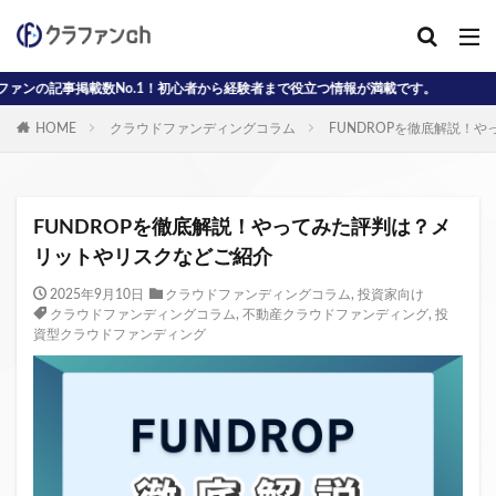
o.1！初心者から経験者まで役立つ情報が満載です。
カテゴリー
HOME
クラウドファンディングコラム
FUNDROPを徹底解説！
タグ
AD
J-reit
reit
インタビュー動画
FUNDROPを徹底解説！やってみた評判は？メ
クラウドファンディングコラム
リットやリスクなどご紹介
クラウファンディングコラム
ソーシャル
2025年9月10日
クラウドファンディングコラム
,
投資家向け
クラウドファンディングコラム
,
不動産クラウドファンディング
,
投
デジタル証券
ニュース
不動産ST
資型クラウドファンディング
不動産クラウドファンディング・オブ・ザ・イヤー
不動産クラウドファンディング協会
不特法
事業者向け
元本割れ
動画
匿名組合
投資家向け
用語解説
系統用蓄電池
クラウドファンディング事業