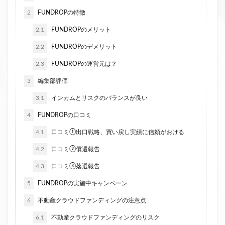
ファンド募集終了
クラウドクレジット
2
FUNDROPの特徴
投資型クラウドファンディング
システム提供開始
2.1
FUNDROPのメリット
運用実績
イベント出展
セキュリティトークン
2.2
FUNDROPのデメリット
日本不動産クラウドファンディング協会
2.3
FUNDROPの運営元は？
3
編集部評価
検索
3.1
インカムとリスクのバランスが良い
4
FUNDROPの口コミ
4.1
口コミ①出口戦略、買い戻し実績に信頼がおける
4.2
口コミ②償還報告
4.3
口コミ③落選報告
5
FUNDROPの実施中キャンペーン
6
不動産クラウドファンディングの注意点
6.1
不動産クラウドファンディングのリスク