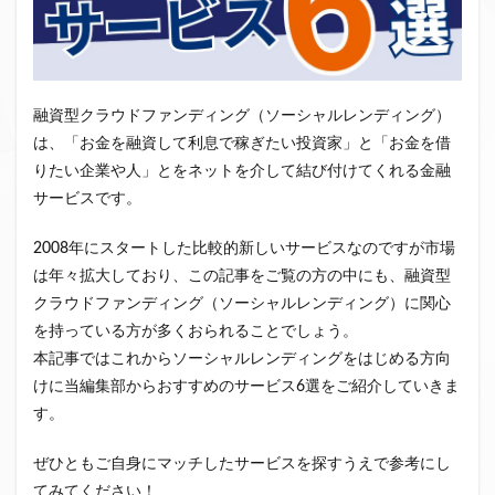
クラウドファンディング新規参入
小規模不動産特定共同事業
事業者一覧
システム導入
業務提携
API連携
市場規模
融資型クラウドファンディング（ソーシャルレンディング）
税金
eKYC
融資型クラウドファンディング
は、「お金を融資して利息で稼ぎたい投資家」と「お金を借
不動産クラウドファンディング
りたい企業や人」とをネットを介して結び付けてくれる金融
株式投資型クラウドファンディング
サービスです。
不動産特定共同事業法
非投資型クラウドファンディング
2008年にスタートした比較的新しいサービスなのですが市場
グローシップ・パートナーズ
CrowdShip Funding
は年々拡大しており、この記事をご覧の方の中にも、融資型
意識調査
市場調査
セミナー
アンケート
クラウドファンディング（ソーシャルレンディング）に関心
特例事業
CrowdShip Lending
ファンド募集開始
を持っている方が多くおられることでしょう。
キャンペーン
CrowdFunding Channel
本記事ではこれからソーシャルレンディングをはじめる方向
けに当編集部からおすすめのサービス6選をご紹介していきま
ファンド型クラウドファンディング
法律理解
す。
ソーシャルレンディング
お役立ち情報
分配実績
サービス一覧
インタビュー
サービス提供開始
ぜひともご自身にマッチしたサービスを探すうえで参考にし
ファンド募集完了
登録受付開始
買取保証
てみてください！