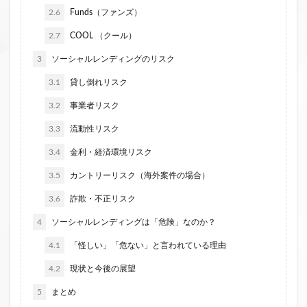
2.6
Funds（ファンズ）
2.7
COOL （クール）
3
ソーシャルレンディングのリスク
3.1
貸し倒れリスク
3.2
事業者リスク
3.3
流動性リスク
3.4
金利・経済環境リスク
3.5
カントリーリスク（海外案件の場合）
3.6
詐欺・不正リスク
4
ソーシャルレンディングは「危険」なのか？
4.1
「怪しい」「危ない」と言われている理由
4.2
現状と今後の展望
5
まとめ