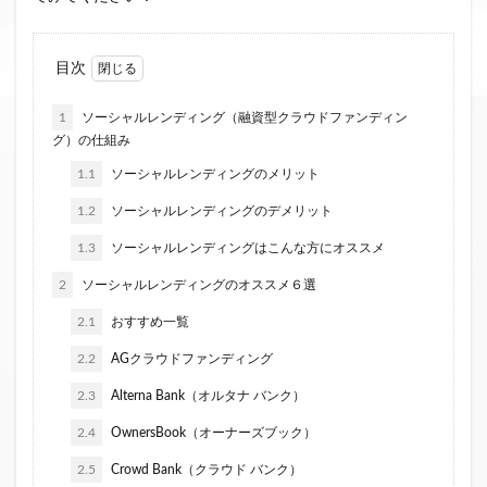
ファンド募集終了
クラウドクレジット
投資型クラウドファンディング
システム提供開始
目次
運用実績
イベント出展
セキュリティトークン
1
ソーシャルレンディング（融資型クラウドファンディン
日本不動産クラウドファンディング協会
グ）の仕組み
1.1
ソーシャルレンディングのメリット
検索
1.2
ソーシャルレンディングのデメリット
1.3
ソーシャルレンディングはこんな方にオススメ
2
ソーシャルレンディングのオススメ６選
2.1
おすすめ一覧
2.2
AGクラウドファンディング
2.3
Alterna Bank（オルタナ バンク）
2.4
OwnersBook（オーナーズブック）
2.5
Crowd Bank（クラウド バンク）