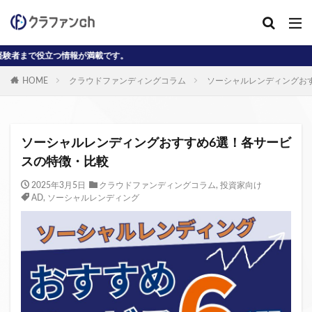
が満載です。
カテゴリー
HOME
クラウドファンディングコラム
ソーシャルレンディングお
タグ
AD
J-reit
reit
インタビュー動画
ソーシャルレンディングおすすめ6選！各サービ
クラウドファンディングコラム
スの特徴・比較
クラウファンディングコラム
ソーシャル
2025年3月5日
クラウドファンディングコラム
,
投資家向け
AD
,
ソーシャルレンディング
デジタル証券
ニュース
不動産ST
不動産クラウドファンディング・オブ・ザ・イヤー
不動産クラウドファンディング協会
不特法
事業者向け
元本割れ
動画
匿名組合
投資家向け
用語解説
系統用蓄電池
クラウドファンディング事業