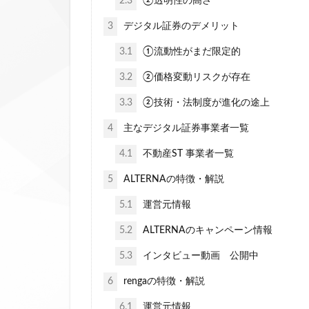
2.3
②透明性の高さ
3
デジタル証券のデメリット
3.1
①流動性がまだ限定的
3.2
②価格変動リスクが存在
3.3
②技術・法制度が進化の途上
4
主なデジタル証券事業者一覧
4.1
不動産ST 事業者一覧
5
ALTERNAの特徴・解説
5.1
運営元情報
5.2
ALTERNAのキャンペーン情報
5.3
インタビュー動画 公開中
6
rengaの特徴・解説
6.1
運営元情報