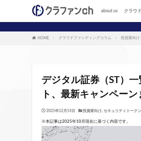
about us
クラウ
投資家
事業者
クラウドファンディングコラム
投資家向け
HOME
デジタル証券（ST）一
ト、最新キャンペーンま
2025年12月14日
投資家向け
,
セキュリティトーク
※本記事は2025年10月現在に基づく内容です。