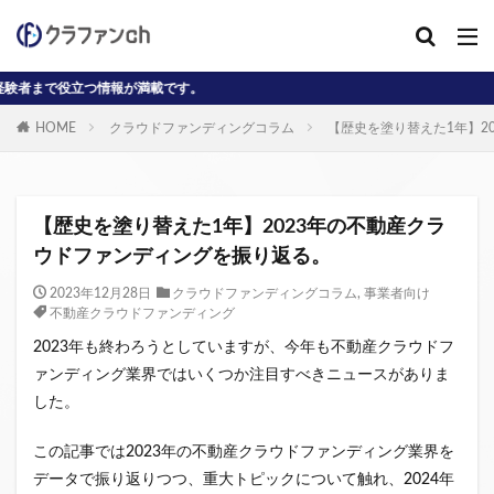
つ情報が満載です。
カテゴリー
HOME
クラウドファンディングコラム
【歴史を塗り替えた1年】2
タグ
AD
J-reit
reit
インタビュー動画
【歴史を塗り替えた1年】2023年の不動産クラ
クラウドファンディングコラム
ウドファンディングを振り返る。
クラウファンディングコラム
ソーシャル
2023年12月28日
クラウドファンディングコラム
,
事業者向け
不動産クラウドファンディング
デジタル証券
ニュース
不動産ST
2023年も終わろうとしていますが、今年も不動産クラウドフ
不動産クラウドファンディング・オブ・ザ・イヤー
ァンディング業界ではいくつか注目すべきニュースがありま
不動産クラウドファンディング協会
不特法
した。
事業者向け
元本割れ
動画
匿名組合
投資家向け
用語解説
系統用蓄電池
この記事では2023年の不動産クラウドファンディング業界を
データで振り返りつつ、重大トピックについて触れ、2024年
クラウドファンディング事業