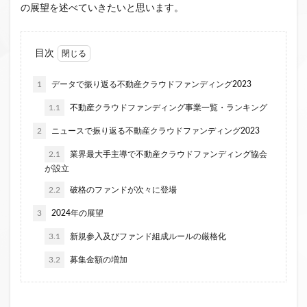
の展望を述べていきたいと思います。
クラウドファンディング新規参入
小規模不動産特定共同事業
事業者一覧
目次
システム導入
業務提携
API連携
市場規模
税金
eKYC
融資型クラウドファンディング
1
データで振り返る不動産クラウドファンディング2023
不動産クラウドファンディング
1.1
不動産クラウドファンディング事業一覧・ランキング
株式投資型クラウドファンディング
2
ニュースで振り返る不動産クラウドファンディング2023
不動産特定共同事業法
非投資型クラウドファンディング
2.1
業界最大手主導で不動産クラウドファンディング協会
グローシップ・パートナーズ
CrowdShip Funding
が設立
意識調査
市場調査
セミナー
アンケート
2.2
破格のファンドが次々に登場
特例事業
CrowdShip Lending
ファンド募集開始
3
2024年の展望
キャンペーン
CrowdFunding Channel
3.1
新規参入及びファンド組成ルールの厳格化
ファンド型クラウドファンディング
法律理解
3.2
募集金額の増加
ソーシャルレンディング
お役立ち情報
分配実績
サービス一覧
インタビュー
サービス提供開始
ファンド募集完了
登録受付開始
買取保証