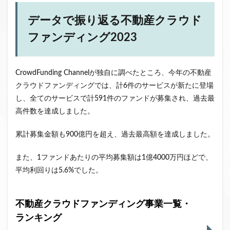
ファンド募集終了
クラウドクレジット
データで振り返る不動産クラウド
投資型クラウドファンディング
システム提供開始
ファンディング2023
運用実績
イベント出展
セキュリティトークン
日本不動産クラウドファンディング協会
CrowdFunding Channelが独自に調べたところ、今年の不動産
検索
クラウドファンディングでは、計6件のサービスが新たに登場
し、全てのサービスで計591件のファンドが募集され、過去最
高件数を達成しました。
累計募集金額も900億円を超え、過去最高額を達成しました。
また、1ファンドあたりの平均募集額は1億4000万円ほどで、
平均利回りは5.6%でした。
不動産クラウドファンディング事業一覧・
ランキング