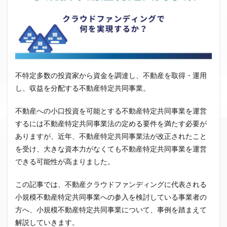
クラウドファンディング新規参入
小規模不動産特定共同事業
事業者一覧
システム導入
業務提携
API連携
市場規模
税金
eKYC
融資型クラウドファンディング
不動産クラウドファンディング
不特定多数の投資家から資金を調達し、不動産を取得・運用
株式投資型クラウドファンディング
し、収益を分配する不動産特定共同事業。
不動産特定共同事業法
非投資型クラウドファンディング
不動産への小口投資を可能とする不動産特定共同事業を運営
グローシップ・パートナーズ
CrowdShip Funding
するには不動産特定共同事業法の定める要件を満たす必要が
意識調査
市場調査
セミナー
アンケート
ありますが、近年、不動産特定共同事業法が改正されたこと
特例事業
CrowdShip Lending
ファンド募集開始
を受け、大きな資本力がなくても不動産特定共同事業を運営
できる可能性が高まりました。
キャンペーン
CrowdFunding Channel
ファンド型クラウドファンディング
法律理解
この記事では、不動産クラウドファンディングに代表される
ソーシャルレンディング
お役立ち情報
分配実績
小規模不動産特定共同事業への参入を検討している事業者の
サービス一覧
インタビュー
サービス提供開始
方へ、小規模不動産特定共同事業について、事例を踏まえて
解説していきます。
ファンド募集完了
登録受付開始
買取保証