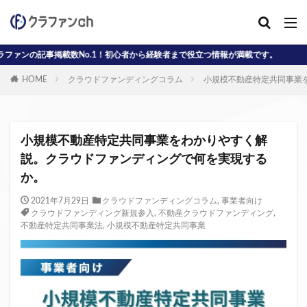
.1！初心者から経験者まで役立つ情報が満載です。
カテゴリー
HOME
クラウドファンディングコラム
小規模不動産特定共同事業
タグ
AD
J-reit
reit
インタビュー動画
小規模不動産特定共同事業をわかりやすく解
クラウドファンディングコラム
説。クラウドファンディングで何を実現する
か。
クラウファンディングコラム
ソーシャル
デジタル証券
ニュース
不動産ST
2021年7月29日
クラウドファンディングコラム
,
事業者向け
クラウドファンディング新規参入
,
不動産クラウドファンディング
,
不動産クラウドファンディング・オブ・ザ・イヤー
不動産特定共同事業法
,
小規模不動産特定共同事業
不動産クラウドファンディング協会
不特法
事業者向け
元本割れ
動画
匿名組合
投資家向け
用語解説
系統用蓄電池
クラウドファンディング事業