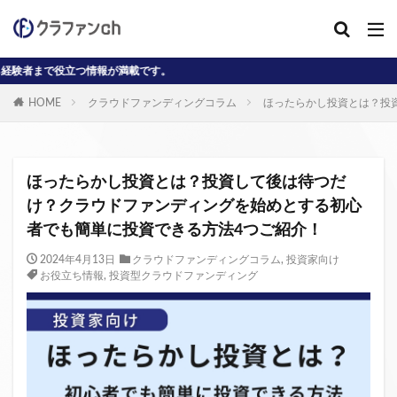
情報が満載です。
カテゴリー
HOME
クラウドファンディングコラム
ほったらかし投資とは？投
タグ
AD
J-reit
reit
インタビュー動画
ほったらかし投資とは？投資して後は待つだ
クラウドファンディングコラム
け？クラウドファンディングを始めとする初心
者でも簡単に投資できる方法4つご紹介！
クラウファンディングコラム
ソーシャル
デジタル証券
ニュース
不動産ST
2024年4月13日
クラウドファンディングコラム
,
投資家向け
お役立ち情報
,
投資型クラウドファンディング
不動産クラウドファンディング・オブ・ザ・イヤー
不動産クラウドファンディング協会
不特法
事業者向け
元本割れ
動画
匿名組合
投資家向け
用語解説
系統用蓄電池
クラウドファンディング事業