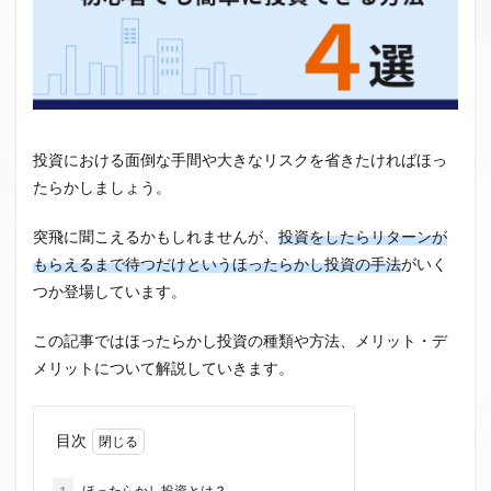
クラウドファンディング新規参入
小規模不動産特定共同事業
事業者一覧
システム導入
業務提携
API連携
市場規模
税金
eKYC
融資型クラウドファンディング
不動産クラウドファンディング
投資における面倒な手間や大きなリスクを省きたければほっ
株式投資型クラウドファンディング
たらかしましょう。
不動産特定共同事業法
非投資型クラウドファンディング
突飛に聞こえるかもしれませんが、
投資をしたらリターンが
グローシップ・パートナーズ
CrowdShip Funding
もらえるまで待つだけというほったらかし投資の手法
がいく
意識調査
市場調査
セミナー
アンケート
つか登場しています。
特例事業
CrowdShip Lending
ファンド募集開始
この記事ではほったらかし投資の種類や方法、メリット・デ
キャンペーン
CrowdFunding Channel
メリットについて解説していきます。
ファンド型クラウドファンディング
法律理解
ソーシャルレンディング
お役立ち情報
分配実績
目次
サービス一覧
インタビュー
サービス提供開始
ファンド募集完了
登録受付開始
買取保証