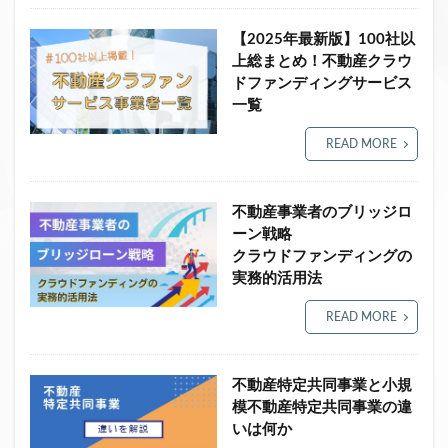
クラウドファンディング新規参入
【2025年最新版】100社以
小規模不動産特定共同事業
事業者一覧
上総まとめ！不動産クラウ
システム導入
業務提携
API連携
市場規模
ドファンディングサービス
一覧
税金
eKYC
融資型クラウドファンディング
不動産クラウドファンディング
READ MORE
株式投資型クラウドファンディング
不動産特定共同事業法
非投資型クラウドファンディング
不動産事業者のブリッジロ
グローシップ・パートナーズ
CrowdShip Funding
ーン戦略
クラウドファンディングの
意識調査
市場調査
セミナー
アンケート
実務的活用法
特例事業
CrowdShip Lending
ファンド募集開始
READ MORE
キャンペーン
CrowdFunding Channel
ファンド型クラウドファンディング
法律理解
ソーシャルレンディング
お役立ち情報
分配実績
不動産特定共同事業と小規
模不動産特定共同事業の違
サービス一覧
インタビュー
サービス提供開始
いは何か
ファンド募集完了
登録受付開始
買取保証