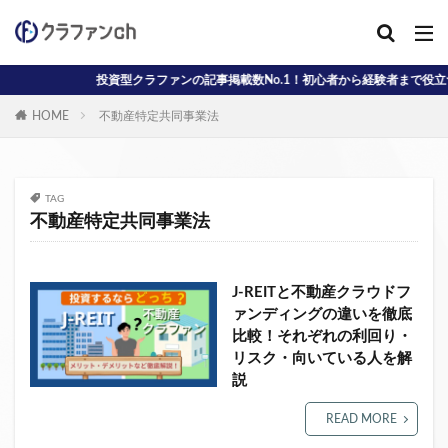
投資型クラファンの記事掲載数No.1！初心者から経験者まで役立つ情報
カテゴリー
HOME
不動産特定共同事業法
タグ
AD
J-reit
reit
インタビュー動画
TAG
不動産特定共同事業法
クラウドファンディングコラム
クラウファンディングコラム
ソーシャル
デジタル証券
ニュース
不動産ST
J-REITと不動産クラウドフ
ァンディングの違いを徹底
不動産クラウドファンディング・オブ・ザ・イヤー
比較！それぞれの利回り・
不動産クラウドファンディング協会
不特法
リスク・向いている人を解
事業者向け
元本割れ
動画
匿名組合
説
投資家向け
用語解説
系統用蓄電池
READ MORE
クラウドファンディング事業