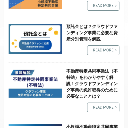
READ MORE
ファンド募集終了
クラウドクレジット
投資型クラウドファンディング
システム提供開始
運用実績
イベント出展
セキュリティトークン
預託金とは？クラウドファ
日本不動産クラウドファンディング協会
ンディング事業に必要な資
産分別管理を解説
検索
READ MORE
不動産特定共同事業法（不
特法）をわかりやすく解
説！クラウドファンディン
グ事業の免許取得のために
必要なこととは？
READ MORE
小規模不動産特定共同事業