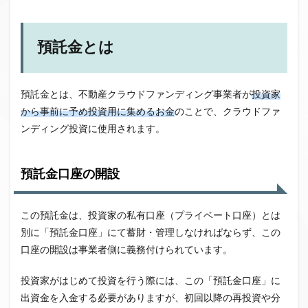
ファンド募集終了
クラウドクレジット
投資型クラウドファンディング
システム提供開始
預託金とは
運用実績
イベント出展
セキュリティトークン
日本不動産クラウドファンディング協会
預託金とは、不動産クラウドファンディング事業者が
投資家
から事前に予め投資用に集めるお金
のことで、クラウドファ
検索
ンディング投資に使用されます。
預託金口座の開設
この預託金は、投資家の私有口座（プライベート口座）とは
別に「預託金口座」にて蓄財・管理しなければならず、この
口座の開設は事業者側に義務付けられています。
投資家がはじめて投資を行う際には、この「預託金口座」に
出資金を入金する必要がありますが、初回以降の再投資や分