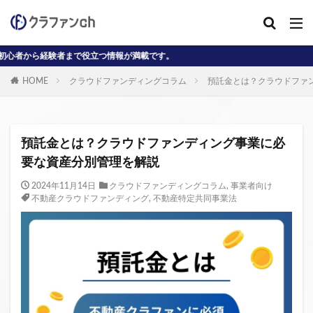
まで役立つ情報が満載です。
カテゴリー
HOME
クラウドファンディングコラム
預託金とは？クラウドファ
タグ
AD
J-reit
reit
インタビュー動画
預託金とは？クラウドファンディング事業に必
クラウドファンディングコラム
要な資産分別管理を解説
クラウファンディングコラム
ソーシャル
2024年11月14日
クラウドファンディングコラム
,
事業者向け
不動産クラウドファンディング
,
不動産特定共同事業法
デジタル証券
ニュース
不動産ST
不動産クラウドファンディング・オブ・ザ・イヤー
不動産クラウドファンディング協会
不特法
事業者向け
元本割れ
動画
匿名組合
投資家向け
用語解説
系統用蓄電池
クラウドファンディング事業