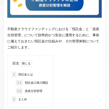
クラウドファンディング新規参入
小規模不動産特定共同事業
事業者一覧
システム導入
業務提携
API連携
市場規模
税金
eKYC
融資型クラウドファンディング
不動産クラウドファンディングにおける「預託金」と「資産
不動産クラウドファンディング
分別管理」について効率的かつ安全に運用するために、事前
に備えておきたい預託金の仕組みや、その管理体制について
株式投資型クラウドファンディング
ご紹介します。
不動産特定共同事業法
非投資型クラウドファンディング
グローシップ・パートナーズ
CrowdShip Funding
意識調査
市場調査
セミナー
アンケート
目次
特例事業
CrowdShip Lending
ファンド募集開始
1
預託金とは
キャンペーン
CrowdFunding Channel
1.1
預託金口座の開設
ファンド型クラウドファンディング
法律理解
1.2
資産分別管理
ソーシャルレンディング
お役立ち情報
分配実績
2
まとめ
サービス一覧
インタビュー
サービス提供開始
ファンド募集完了
登録受付開始
買取保証