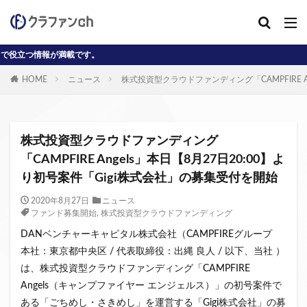
が満載です。
カテゴリー
HOME
ニュース
株式投資型クラウドファンディング「CAMPFIRE A
タグ
AD
J-reit
reit
インタビュー動画
株式投資型クラウドファンディング
クラウドファンディングコラム
「CAMPFIRE Angels」本日【8月27日20:00】よ
り初号案件「Gigi株式会社」の募集受付を開始
クラウファンディングコラム
ソーシャル
デジタル証券
ニュース
不動産ST
2020年8月27日
ニュース
ファンド募集開始
,
株式投資型クラウドファンディング
不動産クラウドファンディング・オブ・ザ・イヤー
DANベンチャーキャピタル株式会社（CAMPFIREグループ
不動産クラウドファンディング協会
不特法
本社：東京都中央区 / 代表取締役：出縄 良人 / 以下、当社 ）
事業者向け
元本割れ
動画
匿名組合
は、株式投資型クラウドファンディング「CAMPFIRE
投資家向け
用語解説
系統用蓄電池
Angels（キャンプファイヤー エンジェルス）」の初号案件で
クラウドファンディング事業
ある「ごちめし・さきめし」を運営する「Gigi株式会社」の募