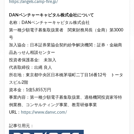
https://angels.camp-fire.jp/
DANベンチャーキャピタル株式会社について
名称：DANベンチャーキャピタル株式会社
第一種少額電子募集取扱業者 関東財務局長（金商）第3000
号
加入協会：日本証券業協会契約紛争解決機関：証券・金融商
品あっせん相談センター
投資者保護基金: 未加入
代表取締役：出縄 良人
所在地：東京都中央区日本橋茅場町二丁目16番12号 トータ
スビル2階
資本金：1億5,855万円
事業内容：第一種少額電子募集取扱業、適格機関投資家等特
例業務、コンサルティング事業、教育研修事業
URL：
https://www.danvc.com/
記事引用元：