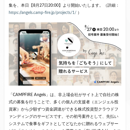
集を、本日【8月27日20:00】より開始いたします。（詳細：
クラウドファンディング新規参入
https://angels.camp-fire.jp/projects/1/
）
小規模不動産特定共同事業
事業者一覧
システム導入
業務提携
API連携
市場規模
税金
eKYC
融資型クラウドファンディング
不動産クラウドファンディング
株式投資型クラウドファンディング
不動産特定共同事業法
非投資型クラウドファンディング
グローシップ・パートナーズ
CrowdShip Funding
意識調査
市場調査
セミナー
アンケート
特例事業
CrowdShip Lending
ファンド募集開始
キャンペーン
CrowdFunding Channel
「CAMPFIRE Angels」は、非上場会社がサイト上で自社の株
ファンド型クラウドファンディング
法律理解
式の募集を行うことで、多くの個人の支援者（エンジェル投
資家）から少額ずつ資金調達ができる株式投資型クラウドフ
ソーシャルレンディング
お役立ち情報
分配実績
ァンディングのサービスです。その初号案件として、先払い
サービス一覧
インタビュー
サービス提供開始
システムで食事をギフトとしてどなたかに贈れるウェブサー
ファンド募集完了
登録受付開始
買取保証