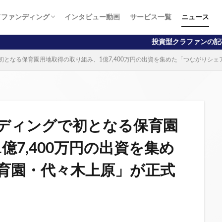
ドファンディング
インタビュー動画
サービス一覧
ニュース
向け
向け
投資型クラファンの記事掲載数No.1！初心
初となる保育園用地取得の取り組み、1億7,400万円の出資を集めた「つながりシ
ディングで初となる保育園
億7,400万円の出資を集め
育園・代々木上原」が正式