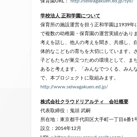
保育園URL：
http://seiwagakuen.ed.jp/tyo/
学校法人 正和学園について
保育所の施設運営を担う正和学園は1939
で複数の幼稚園・保育園の運営実績があり
考えを話し、他人の考えを聞き、共感し、
体的なこどもの育ちを大切にしています。
子どもたちが巣立つための環境として、ま
あると考えます。「みんなでつくる、みんな
で、本プロジェクトに取組みます。
http://www.seiwagakuen.ed.jp/
株式会社クラウドリアルティ 会社概要
代表取締役：鬼頭 武嗣
所在地：東京都千代田区大手町一丁目6番1号 大
設立：2014年12月