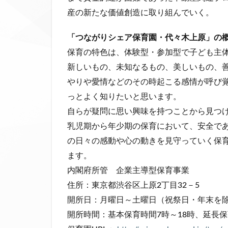
産の新たな価値創造に取り組んでいく。
「つながりシェア保育園・代々木上原」の
保育の特色は、体験型・参加型で子ども主
新しいもの、未知なるもの、美しいもの、
やりや愛情などのその時起こる感情が呼び
っとよく知りたいと思います。
自らが疑問に思い興味を持つことから見つ
乳児期から年少期の保育において、安全で
の日々の感動や心の動きを見守っていく保
ます。
内閣府所管 企業主導型保育事業
住所：東京都渋谷区上原2丁目32－5
開所日：月曜日～土曜日（祝祭日・年末を
開所時間：基本保育時間7時～18時、延長保育