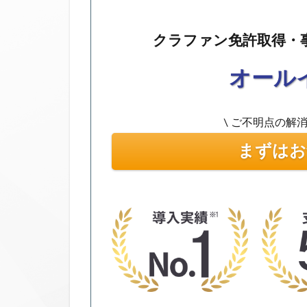
クラファン免許取得・
オール
\ ご不明点の解
まずはお