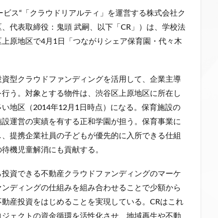
ービス
“
「クラウドリアルティ」を運営する株式会社ク
、代表取締役：鬼頭 武嗣、以下「
CR
」）は、学校法
区上原地区で
4
月
1
日「つながりシェア保育園・代々木
投資型クラウドファンディングを活用して、企業主導
を行う。対象とする物件は、渋谷区上原地区に所在し
地区（2014年12月1日時点）になる。保育施設の
施設運営の実績を有する正和学園が担う。保育事業に
し、提携企業社員の子どもが優先的に入所できる仕組
の待機児童解消にも貢献する。
ら投資できる不動産クラウドファンディングのマーケ
ァンディングの仕組みを組み合わせることで少額から
動産投資をはじめることを実現している。CRはこれ
ロジェクトの資金循環を活性化させ、地域再生や不動