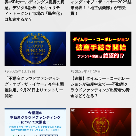
券×SBIホールディングス提携の真
ィング・オブ・ザ・イヤー2025結
意。デジタル証券（セキュリテ
果発表！「地主倶楽部」が初受
ィ・トークン）市場の「民主化」
賞！
は加速するか？
2025年10月9日
2025年7月19日
「不動産クラウドファンディン
【速報】ダイムラー・コーポレー
グ・オブ・ザ・イヤー」今年も開
ションが破産申立て──不動産ク
催決定、9月26日よりエントリー
ラウドファンディング出資者の資
開始
金はどうなる？