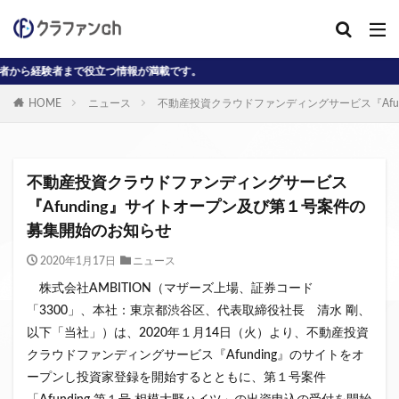
役立つ情報が満載です。
カテゴリー
HOME
ニュース
不動産投資クラウドファンディングサービス『Afu
タグ
AD
J-reit
reit
インタビュー動画
不動産投資クラウドファンディングサービス
クラウドファンディングコラム
『Afunding』サイトオープン及び第１号案件の
募集開始のお知らせ
クラウファンディングコラム
ソーシャル
デジタル証券
ニュース
不動産ST
2020年1月17日
ニュース
不動産クラウドファンディング・オブ・ザ・イヤー
株式会社AMBITION（マザーズ上場、証券コード
「3300」、本社：東京都渋谷区、代表取締役社長 清水 剛、
不動産クラウドファンディング協会
不特法
以下「当社」）は、2020年１月14日（火）より、不動産投資
事業者向け
元本割れ
動画
匿名組合
クラウドファンディングサービス『Afunding』のサイトをオ
投資家向け
用語解説
系統用蓄電池
ープンし投資家登録を開始するとともに、第１号案件
クラウドファンディング事業