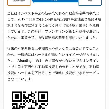
ファンド募集終了
クラウドクレジット
投資型クラウドファンディング
システム提供開始
当社はインベスト事業の新事業である不動産特定共同事業と
して、2019年11月25日に不動産特定共同事業法第２条第４項
運用実績
イベント出展
セキュリティトークン
第１号ならびに第２号に基づく許可（電子取引業務）を取得
日本不動産クラウドファンディング協会
しています。このたび、ファンディング第１号案件が決定し
たため、出資を頂ける投資家様の募集を開始いたしました。
検索
従来の不動産投資は長期借入や多大な自己資金が必要なこと
から、一般的にはハードルが高いというイメージがありまし
た。「Afunding」では、自己資金が少ない方でもオンライン
上で１口１万円から不動産投資を始めることができ、不動産
投資のハードルを下げることで気軽に投資ができるサービス
となっています。