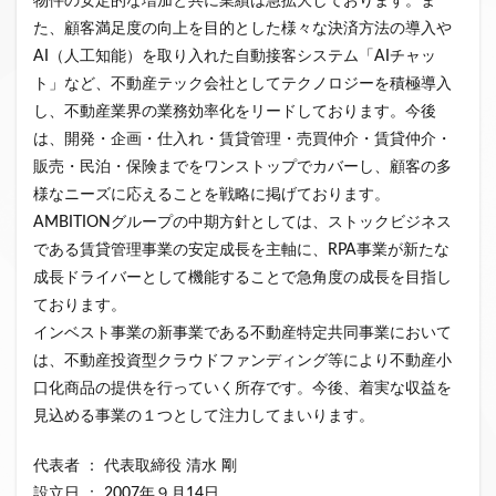
物件の安定的な増加と共に業績は急拡大しております。ま
た、顧客満足度の向上を目的とした様々な決済方法の導入や
AI（人工知能）を取り入れた自動接客システム「AIチャッ
ト」など、不動産テック会社としてテクノロジーを積極導入
し、不動産業界の業務効率化をリードしております。今後
は、開発・企画・仕入れ・賃貸管理・売買仲介・賃貸仲介・
販売・民泊・保険までをワンストップでカバーし、顧客の多
様なニーズに応えることを戦略に掲げております。
AMBITIONグループの中期方針としては、ストックビジネス
である賃貸管理事業の安定成長を主軸に、RPA事業が新たな
成長ドライバーとして機能することで急角度の成長を目指し
ております。
インベスト事業の新事業である不動産特定共同事業において
は、不動産投資型クラウドファンディング等により不動産小
口化商品の提供を行っていく所存です。今後、着実な収益を
見込める事業の１つとして注力してまいります。
代表者 ： 代表取締役 清水 剛
設立日 ： 2007年９月14日