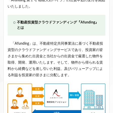
「Afunding 第１号 相模大野ハイツ」の出資申込の受付を開始
クラウドファンディング新規参入
いたしました。
小規模不動産特定共同事業
事業者一覧
システム導入
業務提携
API連携
市場規模
不動産投資型クラウドファンディング『Afunding』
とは
税金
eKYC
融資型クラウドファンディング
不動産クラウドファンディング
株式投資型クラウドファンディング
「Afunding」は、不動産特定共同事業法に基づく不動産投
資型のクラウドファンディングサービスであり、投資家の皆
不動産特定共同事業法
非投資型クラウドファンディング
さまから集めた出資金と当社からの出資金で厳選した物件を
グローシップ・パートナーズ
CrowdShip Funding
取得、開発、運用いたします。そして、物件から得られる賃
意識調査
市場調査
セミナー
アンケート
料から経費などを差し引いた利益、及びバリューアップによ
特例事業
CrowdShip Lending
ファンド募集開始
る利益を投資家の皆さまに分配します。
キャンペーン
CrowdFunding Channel
ファンド型クラウドファンディング
法律理解
ソーシャルレンディング
お役立ち情報
分配実績
サービス一覧
インタビュー
サービス提供開始
ファンド募集完了
登録受付開始
買取保証