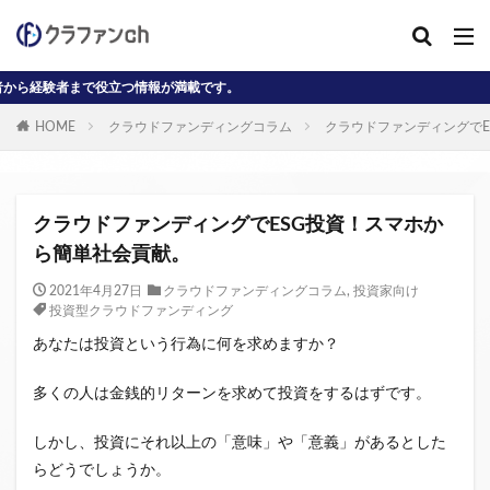
立つ情報が満載です。
カテゴリー
HOME
クラウドファンディングコラム
クラウドファンディングでE
タグ
AD
J-reit
reit
インタビュー動画
クラウドファンディングでESG投資！スマホか
クラウドファンディングコラム
ら簡単社会貢献。
クラウファンディングコラム
ソーシャル
2021年4月27日
クラウドファンディングコラム
,
投資家向け
投資型クラウドファンディング
デジタル証券
ニュース
不動産ST
あなたは投資という行為に何を求めますか？
不動産クラウドファンディング・オブ・ザ・イヤー
不動産クラウドファンディング協会
不特法
多くの人は金銭的リターンを求めて投資をするはずです。
事業者向け
元本割れ
動画
匿名組合
しかし、投資にそれ以上の「意味」や「意義」があるとした
投資家向け
用語解説
系統用蓄電池
らどうでしょうか。
クラウドファンディング事業