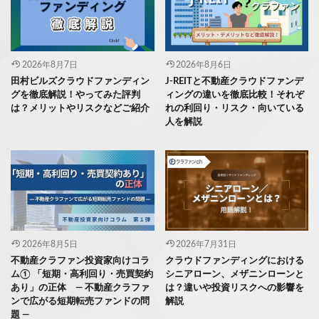
2026年8月7日
2026年8月6日
田村ビルズクラウドファンディン
J-REITと不動産クラウドファンデ
グを徹底解説！やってみた評判
ィングの違いを徹底比較！それぞ
は？メリットやリスクなどご紹介
れの利回り・リスク・向いている
人を解説
2026年8月5日
2026年7月31日
不動産クラファン投資家向けコラ
クラウドファンディングにおける
ム① 「短期・高利回り・売買契約
シニアローン、メザニンローンと
あり」の正体 ― 不動産クラファ
は？違いや投資リスクへの影響を
ンで広がる短期転売ファンドの問
解説
題 ―