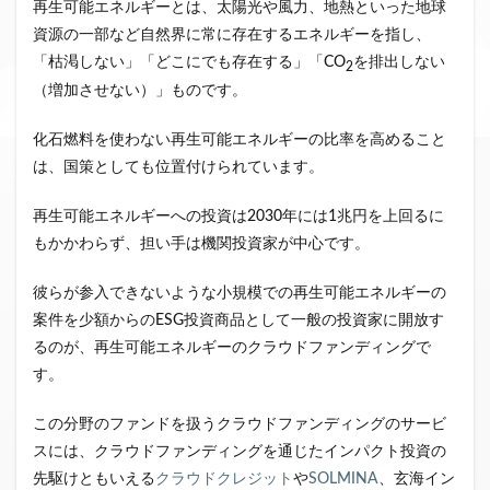
再生可能エネルギーとは、太陽光や風力、地熱といった地球
資源の一部など自然界に常に存在するエネルギーを指し、
「枯渇しない」「どこにでも存在する」「CO
を排出しない
2
（増加させない）」ものです。
化石燃料を使わない再生可能エネルギーの比率を高めること
は、国策としても位置付けられています。
再生可能エネルギーへの投資は2030年には1兆円を上回るに
もかかわらず、担い手は機関投資家が中心です。
彼らが参入できないような小規模での再生可能エネルギーの
案件を少額からのESG投資商品として一般の投資家に開放す
るのが、再生可能エネルギーのクラウドファンディングで
す。
この分野のファンドを扱うクラウドファンディングのサービ
スには、クラウドファンディングを通じたインパクト投資の
先駆けともいえる
クラウドクレジット
や
SOLMINA
、玄海イン