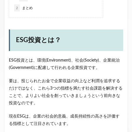
ファンド募集終了
クラウドクレジット
2
まとめ
投資型クラウドファンディング
システム提供開始
運用実績
イベント出展
セキュリティトークン
日本不動産クラウドファンディング協会
ESG投資とは？
検索
ESG投資とは、環境(Environment)、社会(Society)、企業統治
(Government)に配慮して行われる企業投資です。
要は、投じられたお金で企業収益の向上など利潤を追求する
だけではなく、これら3つの指標を満たす社会課題を解決する
ことで、よりよい社会を創っていきましょうという前向きな
投資なのです。
現在ESGは、企業の社会的意義、成長持続性の高さを評価す
る指標として注目されています。