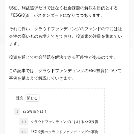
クラウドファンディング新規参入
現在、利益追求だけではなく社会課題の解決を目的とする
小規模不動産特定共同事業
事業者一覧
「ESG投資」がスタンダードになりつつあります。
システム導入
業務提携
API連携
市場規模
それに伴い、クラウドファンディングのファンドの中には社
税金
eKYC
融資型クラウドファンディング
会性の高いものも増えてきており、投資家の注目を集めてい
不動産クラウドファンディング
ます。
株式投資型クラウドファンディング
投資を通じて社会問題を解決できる可能性があるのです。
不動産特定共同事業法
非投資型クラウドファンディング
グローシップ・パートナーズ
CrowdShip Funding
この記事では、クラウドファンディングのESG投資について
意識調査
市場調査
セミナー
アンケート
事例を踏まえて解説していきます。
特例事業
CrowdShip Lending
ファンド募集開始
キャンペーン
CrowdFunding Channel
目次
ファンド型クラウドファンディング
法律理解
1
ESG投資とは？
ソーシャルレンディング
お役立ち情報
分配実績
1.1
クラウドファンディングにおけるESG投資
サービス一覧
インタビュー
サービス提供開始
ファンド募集完了
登録受付開始
買取保証
1.2
ESG投資のクラウドファンディングの事例