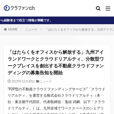
つ情報が満載です。
カテゴリー
HOME
ニュース
「はたらくをオフィスから解放する」九州アイラ
タグ
AD
J-reit
reit
インタビュー動画
「はたらくをオフィスから解放する」九州アイ
クラウドファンディングコラム
ランドワークとクラウドリアルティ、分散型ワ
ークプレイスを創出する不動産クラウドファン
クラウファンディングコラム
ソーシャル
ディングの募集告知を開始
デジタル証券
ニュース
不動産ST
不動産クラウドファンディング・オブ・ザ・イヤー
2019年12月20日
ニュース
不動産クラウドファンディング協会
不特法
“P2P型の不動産クラウドファンディングサービス”「クラウド
リアルティ」を運営する株式会社クラウドリアルティ（本
事業者向け
元本割れ
動画
匿名組合
社：東京都千代田区、代表取締役：鬼頭 武嗣、以下「クラウ
投資家向け
用語解説
系統用蓄電池
ドリアルティ」）は、九州全域でワークスペースのシェアリ
クラウドファンディング事業