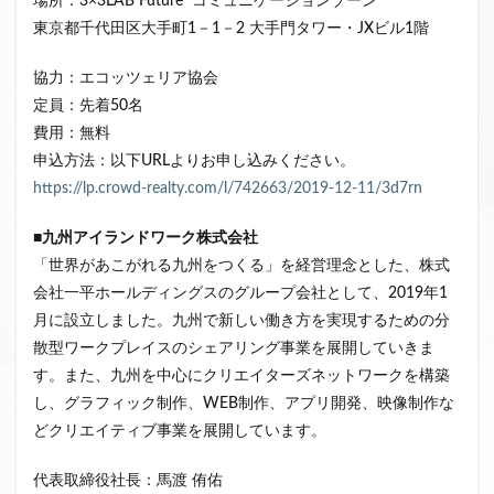
場所：3×3LAB Future コミュニケーションゾーン
東京都千代田区大手町1－1－2 大手門タワー・JXビル1階
協力：エコッツェリア協会
定員：先着50名
費用：無料
申込方法：以下URLよりお申し込みください。
https://lp.crowd-realty.com/l/742663/2019-12-11/3d7rn
■
九州アイランドワーク株式会社
「世界があこがれる九州をつくる」を経営理念とした、株式
会社一平ホールディングスのグループ会社として、2019年1
月に設立しました。九州で新しい働き方を実現するための分
散型ワークプレイスのシェアリング事業を展開していきま
す。また、九州を中心にクリエイターズネットワークを構築
し、グラフィック制作、WEB制作、アプリ開発、映像制作な
どクリエイティブ事業を展開しています。
代表取締役社長：馬渡 侑佑