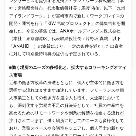
ングサービスを提供する九州アイランドワーク株式会社（本
クラウドファンディング新規参入
社：宮崎県宮崎市、代表取締役社長：馬渡 侑佑、以下「九州
小規模不動産特定共同事業
事業者一覧
アイランドワーク」）が宮崎市内で新しくワークプレイスの
開発・運営を行う「KIW 宮崎プロジェクト」の募集告知を開
システム導入
業務提携
API連携
市場規模
始した。今回の募集では、ANAホールディングス株式会社
税金
eKYC
融資型クラウドファンディング
（本社：東京都港区、代表取締役社長：片野坂 真哉、以下
不動産クラウドファンディング
「ANAHD」）の協賛により、一定の条件を満たした出資者
株式投資型クラウドファンディング
に対して特別優待特典の提供も予定されている。
不動産特定共同事業法
非投資型クラウドファンディング
■
働く場所のニーズの多様化と、拡大するコワーキングオフィ
グローシップ・パートナーズ
CrowdShip Funding
ス市場
意識調査
市場調査
セミナー
アンケート
近年の働き方改革の浸透とともに、個人が主体的に働き方を
特例事業
CrowdShip Lending
ファンド募集開始
選択する流れはますます加速しています。フリーランスや個
キャンペーン
CrowdFunding Channel
人事業主としての働き方を選ぶ人も増え、大企業において
も、深刻化する労働力不足の解決策として、社員の生産性を
ファンド型クラウドファンディング
法律理解
高めるためのリモートワークや副業の解禁を推進する流れが
ソーシャルレンディング
お役立ち情報
分配実績
注目されています。働く場所に対してのニーズも多様化して
サービス一覧
インタビュー
サービス提供開始
おり、業務スペースや会議室をシェアし、個人同士の新たな
ファンド募集完了
登録受付開始
買取保証