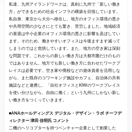
私達、九州アイランドワークは、真剣に九州で「新しい働き
方」ができるための社会インフラの構築を目指しています。
私自身、東京から大分へ移住し、地方のオフィス環境の悪さ
や共用空間の少なさにとても驚き、苦労しました。地域経済
の衰退は中小企業のオフィス環境の悪さに影響を及ぼしてい
ます。そのため、働きやすいオフィスは今後ますます減って
しまうのではと危惧しています。また、地方の空き家は深刻
な問題です。これからの新しい働き方は大都市圏だけのもの
ではありません。地方でも新しい働き方に合わせたワークプ
レイスは必要です。空き家や廃校などの遊休資産を活用しな
がら、また既存のコワーキング施設やカフェ、自治体の共有
施設などと連携し、「自社オフィスとKIWのワークプレイス
を使い分けながら、自由に働く」という九州にしかない新し
い働き方をつくっていきます。
■ANA
ホールディングス
デジタル・デザイン・ラボ
チーフデ
ィレクター
津田
佳明氏
コメント
二機のヘリコプターを持つベンチャー企業として創業した