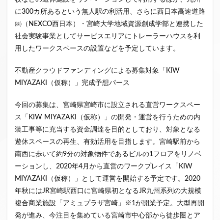
に300カ所あるという無人駅の利活用、さらに西日本高速道路
㈱（NEXCO西日本）・宮崎大学地域資源創成学部と連携した
社会実験事業としてサービスエリアにトレーラーハウスを利
用したワークスペースの設置などを予定しています。
不動産クラウドファンディングによる募集対象「KIW
MIYAZAKI（仮称）」完成予想パース
今回の募集は、宮崎県宮崎市に設立される直営ワークスペー
ス「KIW MIYAZAKI（仮称）」の開発・運営を行うための内
装工事等に充当する資金調達を目的としており、対象となる
遊休スペースの再生、有効活用を目指します。宮崎駅前から
南西に歩いて約9分の対象物件であるビルの1フロアをリノベ
ーションし、2020年4月から直営のワークプレイス「KIW
MIYAZAKI（仮称）」として運営を開始する予定です。2020
年秋にはJR宮崎駅西口に宮崎県初となるJR九州系列の大規模
複合商業施設「アミュプラザ宮崎」※1が開業予定。大型再開
発が進み、今注目を集めている宮崎市中心部から徒歩圏とア