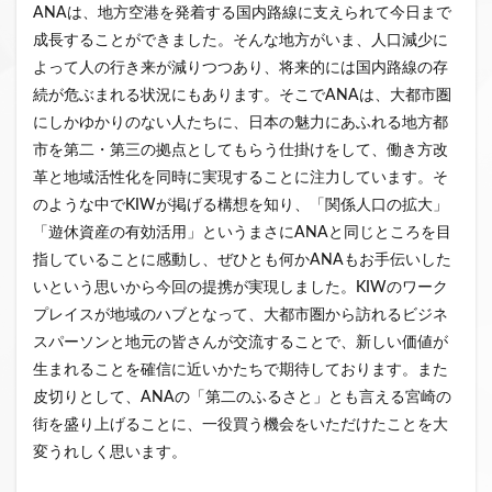
ANAは、地方空港を発着する国内路線に支えられて今日まで
成長することができました。そんな地方がいま、人口減少に
よって人の行き来が減りつつあり、将来的には国内路線の存
続が危ぶまれる状況にもあります。そこでANAは、大都市圏
にしかゆかりのない人たちに、日本の魅力にあふれる地方都
市を第二・第三の拠点としてもらう仕掛けをして、働き方改
革と地域活性化を同時に実現することに注力しています。そ
のような中でKIWが掲げる構想を知り、「関係人口の拡大」
「遊休資産の有効活用」というまさにANAと同じところを目
指していることに感動し、ぜひとも何かANAもお手伝いした
いという思いから今回の提携が実現しました。KIWのワーク
プレイスが地域のハブとなって、大都市圏から訪れるビジネ
スパーソンと地元の皆さんが交流することで、新しい価値が
生まれることを確信に近いかたちで期待しております。また
皮切りとして、ANAの「第二のふるさと」とも言える宮崎の
街を盛り上げることに、一役買う機会をいただけたことを大
変うれしく思います。