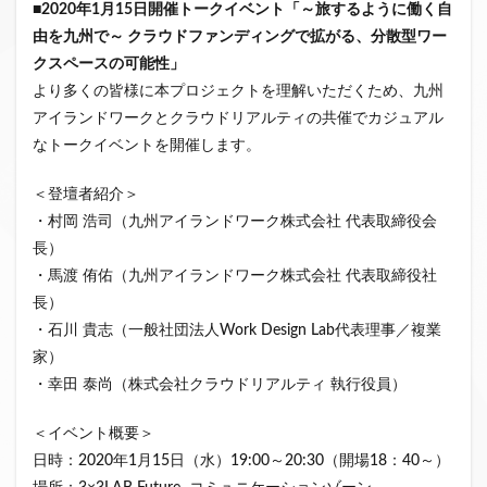
■2020
年
1
月
15
日開催トークイベント「～旅するように働く自
由を九州で～
クラウドファンディングで拡がる、分散型ワー
クスペースの可能性」
より多くの皆様に本プロジェクトを理解いただくため、九州
アイランドワークとクラウドリアルティの共催でカジュアル
なトークイベントを開催します。
＜登壇者紹介＞
・村岡 浩司（九州アイランドワーク株式会社 代表取締役会
長）
・馬渡 侑佑（九州アイランドワーク株式会社 代表取締役社
長）
・石川 貴志（一般社団法人Work Design Lab代表理事／複業
家）
・幸田 泰尚（株式会社クラウドリアルティ 執行役員）
＜イベント概要＞
日時：2020年1月15日（水）19:00～20:30（開場18：40～）