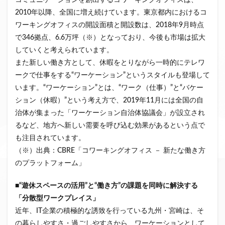
コミュニケーションを創出するコワーキングオフィスは、
ファンド募集終了
クラウドクレジット
2010年以降、全国に増え続けています。東京都内におけるコ
ワーキングオフィスの開設面積と開設数は、2018年9月時点
投資型クラウドファンディング
システム提供開始
で346拠点、6.6万坪（※）となっており、今後も市場は拡大
運用実績
イベント出展
セキュリティトークン
していくと考えられています。
日本不動産クラウドファンディング協会
また新しい働き方として、休暇をとりながら一時的にテレワ
ークで仕事をする“ワーケーション”というスタイルも登場して
検索
います。“ワーケーション”とは、“ワーク（仕事）”と“バケー
ション（休暇）”という考え方で、2019年11月には全国の自
治体が集まった「ワーケーション自治体協議会」が設立され
るなど、地方へ新しい需要を呼び込む効果があるという点で
も注目されています。
（※）出典：CBRE「コワーキングオフィス － 新たな働き方
のプラットフォーム」
■“
遊休スペースの活用
”
と
“
働き方
”
の課題を同時に解決する
「分散型ワークプレイス」
近年、IT企業の積極的な誘致を行っている九州・宮崎は、そ
の暮らしやすさ・過ごしやすさから、ワーケーションとして