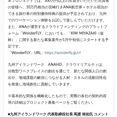
本プロジェクトでは、300万円以上の出資をいただいた出資者
の皆様へ、10万円相当の宮崎行きANA航空券＋ホテル宿泊が
できる旅行券の特別優待特典の提供が予定されており、九州
でのワーケーション体験をお試しで楽しんでいただけます。
また、ANAが運営するクラウドファンディングのプラットフ
ォーム「WonderFLY」においても、「KIW MIYAZAKI（仮
称）」に関する新たな募集案件が1月中旬頃にスタートする予
定です。
「WonderFLY」URL：
https://wonderfly.jp/cf
九州アイランドワーク、ANAHD、クラウドリアルティは、
分散型ワークプレイスの創出を通じて、新たな関係人口の創
出や、地域課題の解決につながる人材・スキルの流動活性化
を推進し地域創生に貢献していきます。
※基本的な関係を概略化したもので、実際の各社の契約内容
等の詳細はプロジェクト募集ページをご覧ください。
■
九州アイランドワーク
代表取締役社長
馬渡
侑佑氏
コメント