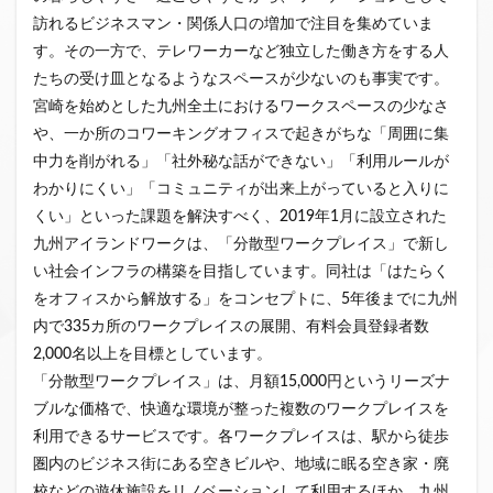
訪れるビジネスマン・関係人口の増加で注目を集めていま
す。その一方で、テレワーカーなど独立した働き方をする人
たちの受け皿となるようなスペースが少ないのも事実です。
宮崎を始めとした九州全土におけるワークスペースの少なさ
や、一か所のコワーキングオフィスで起きがちな「周囲に集
中力を削がれる」「社外秘な話ができない」「利用ルールが
わかりにくい」「コミュニティが出来上がっていると入りに
くい」といった課題を解決すべく、2019年1月に設立された
九州アイランドワークは、「分散型ワークプレイス」で新し
い社会インフラの構築を目指しています。同社は「はたらく
をオフィスから解放する」をコンセプトに、5年後までに九州
内で335カ所のワークプレイスの展開、有料会員登録者数
2,000名以上を目標としています。
「分散型ワークプレイス」は、月額15,000円というリーズナ
ブルな価格で、快適な環境が整った複数のワークプレイスを
利用できるサービスです。各ワークプレイスは、駅から徒歩
圏内のビジネス街にある空きビルや、地域に眠る空き家・廃
校などの遊休施設をリノベーションして利用するほか、九州