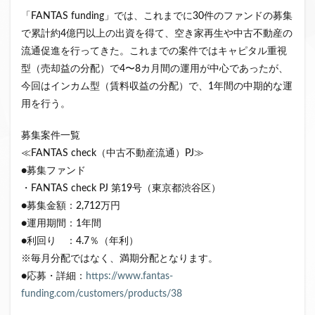
クラウドファンディング新規参入
「FANTAS funding」では、これまでに30件のファンドの募集
で累計約4億円以上の出資を得て、空き家再生や中古不動産の
小規模不動産特定共同事業
事業者一覧
流通促進を行ってきた。これまでの案件ではキャピタル重視
システム導入
業務提携
API連携
市場規模
型（売却益の分配）で4〜8カ月間の運用が中心であったが、
税金
eKYC
融資型クラウドファンディング
今回はインカム型（賃料収益の分配）で、1年間の中期的な運
不動産クラウドファンディング
用を行う。
株式投資型クラウドファンディング
募集案件一覧
不動産特定共同事業法
非投資型クラウドファンディング
≪FANTAS check（中古不動産流通）PJ≫
グローシップ・パートナーズ
CrowdShip Funding
●募集ファンド
意識調査
市場調査
セミナー
アンケート
・FANTAS check PJ 第19号（東京都渋谷区）
特例事業
CrowdShip Lending
ファンド募集開始
●募集金額：2,712万円
●運用期間：1年間
キャンペーン
CrowdFunding Channel
●利回り ：4.7％（年利）
ファンド型クラウドファンディング
法律理解
※毎月分配ではなく、満期分配となります。
ソーシャルレンディング
お役立ち情報
分配実績
●応募・詳細：
https://www.fantas-
サービス一覧
インタビュー
サービス提供開始
funding.com/customers/products/38
ファンド募集完了
登録受付開始
買取保証