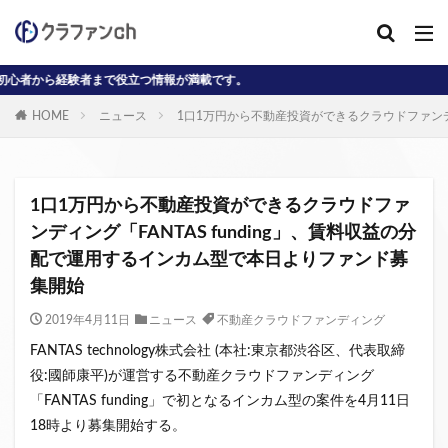
験者まで役立つ情報が満載です。
カテゴリー
HOME
ニュース
1口1万円から不動産投資ができるクラウドファンディ
タグ
AD
J-reit
reit
インタビュー動画
1口1万円から不動産投資ができるクラウドファ
クラウドファンディングコラム
ンディング「FANTAS funding」、賃料収益の分
配で運用するインカム型で本日よりファンド募
クラウファンディングコラム
ソーシャル
集開始
デジタル証券
ニュース
不動産ST
不動産クラウドファンディング・オブ・ザ・イヤー
2019年4月11日
ニュース
不動産クラウドファンディング
不動産クラウドファンディング協会
不特法
FANTAS technology株式会社 (本社:東京都渋谷区、代表取締
役:國師康平)が運営する不動産クラウドファンディング
事業者向け
元本割れ
動画
匿名組合
「FANTAS funding」で初となるインカム型の案件を4月11日
投資家向け
用語解説
系統用蓄電池
18時より募集開始する。
クラウドファンディング事業