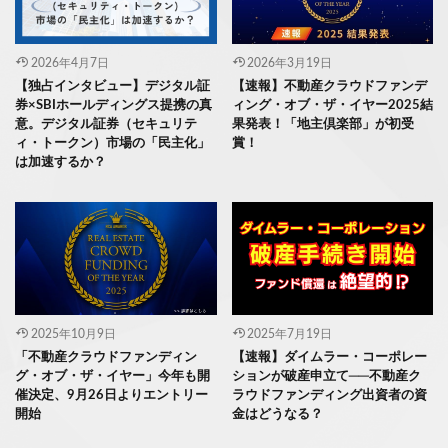
2026年4月7日
2026年3月19日
【独占インタビュー】デジタル証
【速報】不動産クラウドファンデ
券×SBIホールディングス提携の真
ィング・オブ・ザ・イヤー2025結
意。デジタル証券（セキュリテ
果発表！「地主倶楽部」が初受
ィ・トークン）市場の「民主化」
賞！
は加速するか？
2025年10月9日
2025年7月19日
「不動産クラウドファンディン
【速報】ダイムラー・コーポレー
グ・オブ・ザ・イヤー」今年も開
ションが破産申立て──不動産ク
催決定、9月26日よりエントリー
ラウドファンディング出資者の資
開始
金はどうなる？