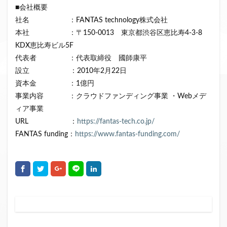
■会社概要
ファンド募集終了
クラウドクレジット
社名 ：FANTAS technology株式会社
投資型クラウドファンディング
システム提供開始
本社 ：〒150-0013 東京都渋谷区恵比寿4-3-8
運用実績
イベント出展
セキュリティトークン
KDX恵比寿ビル5F
日本不動産クラウドファンディング協会
代表者 ：代表取締役 國師康平
設立 ：2010年2月22日
資本金 ：1億円
検索
事業内容 ：クラウドファンディング事業 ・Webメデ
ィア事業
URL ：
https://fantas-tech.co.jp/
FANTAS funding：
https://www.fantas-funding.com/