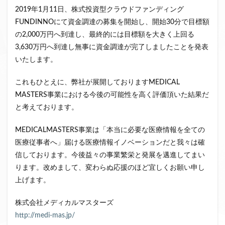
2019年1月11日、株式投資型クラウドファンディング
クラウドファンディング新規参入
FUNDINNOにて資金調達の募集を開始し、開始30分で目標額
小規模不動産特定共同事業
事業者一覧
の2,000万円へ到達し、最終的には目標額を大きく上回る
システム導入
業務提携
API連携
市場規模
3,630万円へ到達し無事に資金調達が完了しましたことを発表
税金
eKYC
融資型クラウドファンディング
いたします。
不動産クラウドファンディング
これもひとえに、弊社が展開しておりますMEDICAL
株式投資型クラウドファンディング
MASTERS事業における今後の可能性を高く評価頂いた結果だ
不動産特定共同事業法
非投資型クラウドファンディング
と考えております。
グローシップ・パートナーズ
CrowdShip Funding
MEDICALMASTERS事業は「本当に必要な医療情報を全ての
意識調査
市場調査
セミナー
アンケート
医療従事者へ」届ける医療情報イノベーションだと我々は確
特例事業
CrowdShip Lending
ファンド募集開始
信しております。今後益々の事業繁栄と発展を邁進してまい
キャンペーン
CrowdFunding Channel
ります。改めまして、変わらぬ応援のほど宜しくお願い申し
ファンド型クラウドファンディング
法律理解
上げます。
ソーシャルレンディング
お役立ち情報
分配実績
株式会社メディカルマスターズ
サービス一覧
インタビュー
サービス提供開始
http://medi-mas.jp/
ファンド募集完了
登録受付開始
買取保証