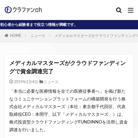
経験者まで役立つ情報が満載です。
カテゴリー
HOME
ニュース
メディカルマスターズがクラウドファンディング
タグ
AD
J-reit
reit
インタビュー動画
メディカルマスターズがクラウドファンディン
クラウドファンディングコラム
グで資金調達完了
クラウファンディングコラム
ソーシャル
2019年2月4日
ニュース
デジタル証券
ニュース
不動産ST
「本当に必要な医療情報を全ての医療従事者へ」を掲げ新た
不動産クラウドファンディング・オブ・ザ・イヤー
なコミュニケーションプラットフォームの構築開発を行う株
式会社メディカルマスターズ（本社：東京都千代田区、代表
不動産クラウドファンディング協会
不特法
取締役CEO：本岡守、以下「メディカルマスターズ」）は、
事業者向け
元本割れ
動画
匿名組合
株式投資型クラウドファンディングFUNDINNOを活用し資金
投資家向け
用語解説
系統用蓄電池
調達を行いました。
クラウドファンディング事業