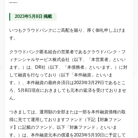
——-
クラウドファンディング新規参入
小規模不動産特定共同事業
事業者一覧
2023年5月8日 掲載
システム導入
業務提携
API連携
市場規模
いつもクラウドバンクにご高配を賜り、厚く御礼申し上げま
税金
eKYC
融資型クラウドファンディング
す。
不動産クラウドファンディング
クラウドバンク匿名組合の営業者であるクラウドバンク・フ
株式投資型クラウドファンディング
ィナンシャルサービス株式会社（以下、「本営業者」といい
不動産特定共同事業法
非投資型クラウドファンディング
ます。）は、DR社（以下、「本債務者」といいます。）に対
グローシップ・パートナーズ
CrowdShip Funding
して融資を行なっており（以下「本件融資」といいま
意識調査
市場調査
セミナー
アンケート
す。）、本件融資の最終弁済日は2023年3月29日であるとこ
特例事業
CrowdShip Lending
ファンド募集開始
ろ、5月8日現在におきましても元本の返済を受けておりませ
ん。
キャンペーン
CrowdFunding Channel
ファンド型クラウドファンディング
法律理解
つきましては、運用額の全部または一部を本件融資債権の取
ソーシャルレンディング
お役立ち情報
分配実績
得に充てて運用しておりますファンド（下記【対象ファン
サービス一覧
インタビュー
サービス提供開始
ド】に記載のファンド。以下「対象ファンド」といいま
す。）は、本件融資元本の償還を2023年5月10日に予定して
ファンド募集完了
登録受付開始
買取保証