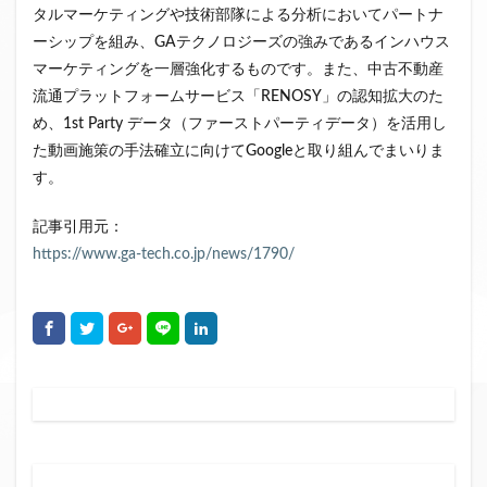
タルマーケティングや技術部隊による分析においてパートナ
クラウドファンディング新規参入
ーシップを組み、GAテクノロジーズの強みであるインハウス
小規模不動産特定共同事業
事業者一覧
マーケティングを一層強化するものです。また、中古不動産
システム導入
業務提携
API連携
市場規模
流通プラットフォームサービス「RENOSY」の認知拡大のた
税金
eKYC
融資型クラウドファンディング
め、1st Party データ（ファーストパーティデータ）を活用し
た動画施策の手法確立に向けてGoogleと取り組んでまいりま
不動産クラウドファンディング
す。
株式投資型クラウドファンディング
不動産特定共同事業法
非投資型クラウドファンディング
記事引用元：
グローシップ・パートナーズ
CrowdShip Funding
https://www.ga-tech.co.jp/news/1790/
意識調査
市場調査
セミナー
アンケート
特例事業
CrowdShip Lending
ファンド募集開始
キャンペーン
CrowdFunding Channel
ファンド型クラウドファンディング
法律理解
ソーシャルレンディング
お役立ち情報
分配実績
サービス一覧
インタビュー
サービス提供開始
ファンド募集完了
登録受付開始
買取保証