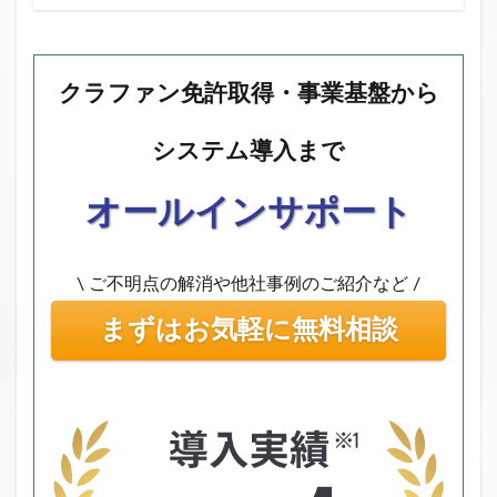
ファンド募集終了
クラウドクレジット
投資型クラウドファンディング
システム提供開始
クラファン免許取得・事業基盤から
運用実績
イベント出展
セキュリティトークン
日本不動産クラウドファンディング協会
システム導入まで
検索
オールインサポート
\ ご不明点の解消や他社事例のご紹介など /
まずはお気軽に無料相談