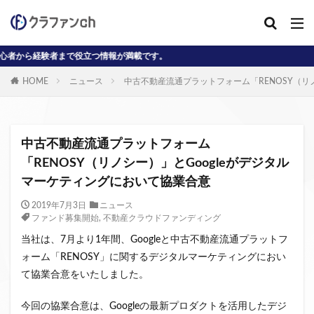
験者まで役立つ情報が満載です。
カテゴリー
HOME
ニュース
中古不動産流通プラットフォーム「RENOSY（リ
タグ
AD
J-reit
reit
インタビュー動画
中古不動産流通プラットフォーム
クラウドファンディングコラム
「RENOSY（リノシー）」とGoogleがデジタル
マーケティングにおいて協業合意
クラウファンディングコラム
ソーシャル
デジタル証券
ニュース
不動産ST
2019年7月3日
ニュース
ファンド募集開始
,
不動産クラウドファンディング
不動産クラウドファンディング・オブ・ザ・イヤー
当社は、7月より1年間、Googleと中古不動産流通プラットフ
不動産クラウドファンディング協会
不特法
ォーム「RENOSY」に関するデジタルマーケティングにおい
事業者向け
元本割れ
動画
匿名組合
て協業合意をいたしました。
投資家向け
用語解説
系統用蓄電池
今回の協業合意は、Googleの最新プロダクトを活用したデジ
クラウドファンディング事業