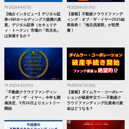
2026年4月7日
2026年3月19日
【独占インタビュー】デジタル証
【速報】不動産クラウドファンデ
券×SBIホールディングス提携の真
ィング・オブ・ザ・イヤー2025結
意。デジタル証券（セキュリテ
果発表！「地主倶楽部」が初受
ィ・トークン）市場の「民主化」
賞！
は加速するか？
2025年10月9日
2025年7月19日
「不動産クラウドファンディン
【速報】ダイムラー・コーポレー
グ・オブ・ザ・イヤー」今年も開
ションが破産申立て──不動産ク
催決定、9月26日よりエントリー
ラウドファンディング出資者の資
開始
金はどうなる？