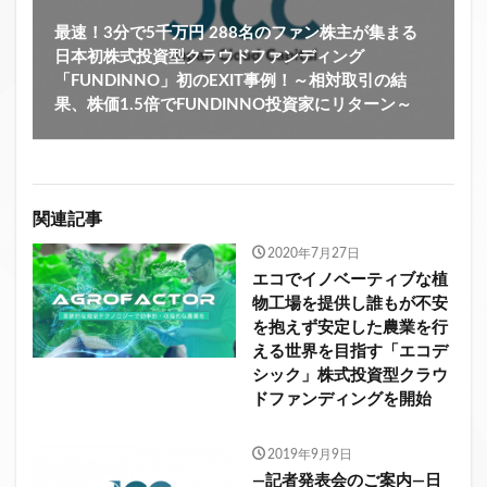
最速！3分で5千万円 288名のファン株主が集まる
日本初株式投資型クラウドファンディング
「FUNDINNO」初のEXIT事例！～相対取引の結
果、株価1.5倍でFUNDINNO投資家にリターン～
関連記事
2020年7月27日
エコでイノベーティブな植
物工場を提供し誰もが不安
を抱えず安定した農業を行
える世界を目指す「エコデ
シック」株式投資型クラウ
ドファンディングを開始
2019年9月9日
―記者発表会のご案内―日