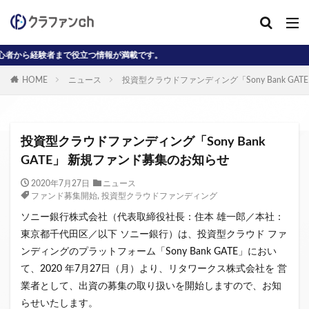
験者まで役立つ情報が満載です。
カテゴリー
HOME
ニュース
投資型クラウドファンディング「Sony Bank GA
タグ
AD
J-reit
reit
インタビュー動画
投資型クラウドファンディング「Sony Bank
クラウドファンディングコラム
GATE」 新規ファンド募集のお知らせ
クラウファンディングコラム
ソーシャル
2020年7月27日
ニュース
ファンド募集開始
,
投資型クラウドファンディング
デジタル証券
ニュース
不動産ST
ソニー銀行株式会社（代表取締役社長：住本 雄一郎／本社：
不動産クラウドファンディング・オブ・ザ・イヤー
東京都千代田区／以下 ソニー銀行）は、投資型クラウド ファ
不動産クラウドファンディング協会
不特法
ンディングのプラットフォーム「Sony Bank GATE」におい
事業者向け
元本割れ
動画
匿名組合
て、2020 年7月27日（月）より、リタワークス株式会社を 営
投資家向け
用語解説
系統用蓄電池
業者として、出資の募集の取り扱いを開始しますので、お知
クラウドファンディング事業
らせいたします。