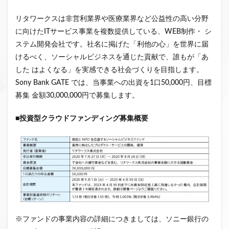
クラウドファンディング新規参入
リタワークスは非営利業界や医療業界など公益性の高い分野
小規模不動産特定共同事業
事業者一覧
に向けたITサービス事業を複数提供している、WEB制作・ シ
システム導入
業務提携
API連携
市場規模
ステム開発会社です。社名に掲げた「利他の心」を世界に届
税金
eKYC
融資型クラウドファンディング
けるべく、ソーシャルビジネスを通じた貢献で、誰もが「あ
した はよくなる」を実感できる社会づくりを目指します。
不動産クラウドファンディング
Sony Bank GATE では、当事業への出資を1口50,000円、目標
株式投資型クラウドファンディング
募集 金額30,000,000円で募集します。
不動産特定共同事業法
非投資型クラウドファンディング
グローシップ・パートナーズ
CrowdShip Funding
■投資型クラウドファンディング募集概要
意識調査
市場調査
セミナー
アンケート
特例事業
CrowdShip Lending
ファンド募集開始
キャンペーン
CrowdFunding Channel
ファンド型クラウドファンディング
法律理解
ソーシャルレンディング
お役立ち情報
分配実績
サービス一覧
インタビュー
サービス提供開始
※ファンドの事業内容の詳細につきましては、ソニー銀行の
ファンド募集完了
登録受付開始
買取保証