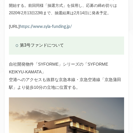
開始する。前回同様「抽選方式」を採用し、応募の締め切りは
クラウドファンディング新規参入
2020年2月13日22時まで、抽選結果は2月14日に発表予定。
小規模不動産特定共同事業
事業者一覧
システム導入
業務提携
API連携
市場規模
[URL]
https://www.syla-funding.jp/
税金
eKYC
融資型クラウドファンディング
不動産クラウドファンディング
第3号ファンドについて
株式投資型クラウドファンディング
不動産特定共同事業法
非投資型クラウドファンディング
自社開発物件「SYFORME」シリーズの「SYFORME
グローシップ・パートナーズ
CrowdShip Funding
KEIKYU-KAMATA」
意識調査
市場調査
セミナー
アンケート
空港へのアクセスも抜群な京急本線・京急空港線「京急蒲田
特例事業
CrowdShip Lending
ファンド募集開始
駅」より徒歩10分の立地に位置する。
キャンペーン
CrowdFunding Channel
ファンド型クラウドファンディング
法律理解
ソーシャルレンディング
お役立ち情報
分配実績
サービス一覧
インタビュー
サービス提供開始
ファンド募集完了
登録受付開始
買取保証