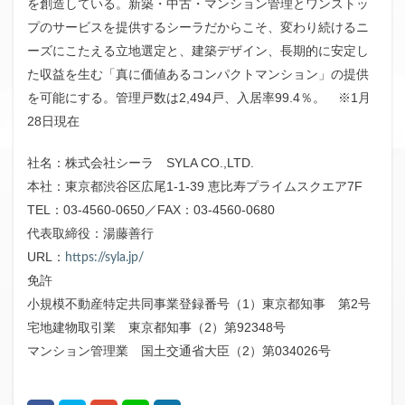
を創造している。新築・中古・マンション管理とワンストッ
プのサービスを提供するシーラだからこそ、変わり続けるニ
ーズにこたえる立地選定と、建築デザイン、長期的に安定し
た収益を生む「真に価値あるコンパクトマンション」の提供
を可能にする。管理戸数は2,494戸、入居率99.4％。 ※1月
28日現在
社名：株式会社シーラ SYLA CO.,LTD.
本社：東京都渋谷区広尾1-1-39 恵比寿プライムスクエア7F
TEL：03-4560-0650／FAX：03-4560-0680
代表取締役：湯藤善行
URL：
https://syla.jp/
免許
小規模不動産特定共同事業登録番号（1）東京都知事 第2号
宅地建物取引業 東京都知事（2）第92348号
マンション管理業 国土交通省大臣（2）第034026号