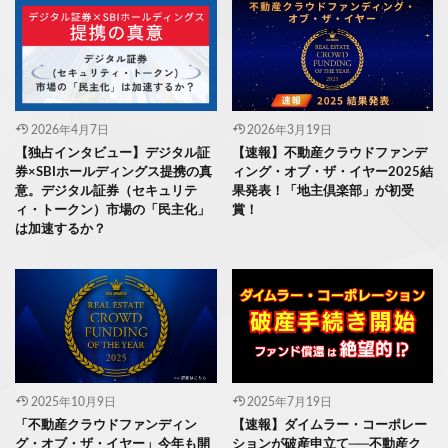
2026年4月7日
2026年3月19日
【独占インタビュー】デジタル証
【速報】不動産クラウドファンデ
券×SBIホールディングス提携の真
ィング・オブ・ザ・イヤー2025結
意。デジタル証券（セキュリテ
果発表！「地主倶楽部」が初受
ィ・トークン）市場の「民主化」
賞！
は加速するか？
2025年10月9日
2025年7月19日
「不動産クラウドファンディン
【速報】ダイムラー・コーポレー
グ・オブ・ザ・イヤー」今年も開
ションが破産申立て──不動産ク