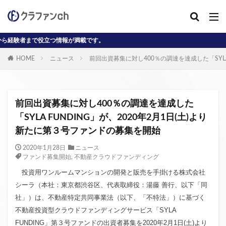
が満載です。
カテゴリー
HOME
ニュース
前回出資募集に対し400％の調達を達成した「SYLA
タグ
AD
J-reit
reit
インタビュー動画
前回出資募集に対し400％の調達を達成した
クラウドファンディングコラム
「SYLA FUNDING」が、2020年2月1日(土)より
新たに第３号ファンドの募集を開始
クラウファンディングコラム
ソーシャル
デジタル証券
ニュース
不動産ST
2020年1月28日
ニュース
ファンド募集開始
,
不動産クラウドファンディング
不動産クラウドファンディング・オブ・ザ・イヤー
投資用ワンルームマンションの開発と販売を手掛ける株式会社
不動産クラウドファンディング協会
不特法
シーラ（本社：東京都渋谷区、代表取締役：湯藤 善行、以下「同
事業者向け
元本割れ
動画
匿名組合
社」）は、不動産特定共同事業法（以下、「不特法」）に基づく
投資家向け
用語解説
系統用蓄電池
不動産投資型クラウドファンディングサービス「SYLA
クラウドファンディング事業
FUNDING」第３号ファンドの出資者募集を2020年2月1日(土)より