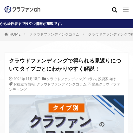
役立つ情報が満載です。
カテゴリー
HOME
クラウドファンディングコラム
クラウドファンディングで
タグ
AD
J-reit
reit
インタビュー動画
クラウドファンディングで得られる見返りにつ
クラウドファンディングコラム
いてタイプごとにわかりやすく解説！
クラウファンディングコラム
ソーシャル
2024年11月18日
クラウドファンディングコラム
,
投資家向け
お役立ち情報
,
クラウドファンディングコラム
,
不動産クラウドファ
デジタル証券
ニュース
不動産ST
ンディング
不動産クラウドファンディング・オブ・ザ・イヤー
不動産クラウドファンディング協会
不特法
事業者向け
元本割れ
動画
匿名組合
投資家向け
用語解説
系統用蓄電池
クラウドファンディング事業