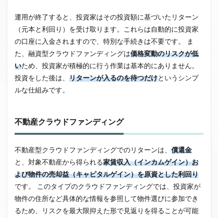
運用が終了すると、投資家はその
投資額に基づいたリターン
（元本と利回り）を受け取ります。これらは自動的に投資家
の口座に入金されますので、特別な手続きは不要です。
ま
た、融資型クラウドファンディングは
価格変動のリスクが低
い
ため、投資家が積極的に行う作業は基本的にありません。
投資をした後は、
リターンが入るのを待つだけ
というシンプ
ルな仕組みです。
不動産クラウドファンディング
不動産型クラウドファンディングでのリターンは、
償還金
と、対象不動産から得られる
家賃収入（インカムゲイン）お
よび物件の売却益（キャピタルゲイン）を原資とした利回り
です。
このタイプのクラウドファンディングでは、投資家が
物件の住所など
具体的な情報を参照
して物件選びに参加でき
るため、リスクを最大限抑えた形で見返りを得ることが可能