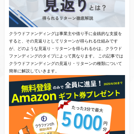
クラウドファンディング新規参入
小規模不動産特定共同事業
事業者一覧
システム導入
業務提携
API連携
市場規模
税金
eKYC
融資型クラウドファンディング
クラウドファンディングは事業主や借り手に金銭的な支援を
すると、その見返りとしてリターンが得られる仕組みです
不動産クラウドファンディング
が、どのような見返り・リターンを得られるかは、クラウド
株式投資型クラウドファンディング
ファンディングのタイプによって異なります。 この記事では
不動産特定共同事業法
非投資型クラウドファンディング
クラウドファンディングの見返り・リターンの種類について
グローシップ・パートナーズ
CrowdShip Funding
簡単に解説していきます。
意識調査
市場調査
セミナー
アンケート
特例事業
CrowdShip Lending
ファンド募集開始
キャンペーン
CrowdFunding Channel
ファンド型クラウドファンディング
法律理解
ソーシャルレンディング
お役立ち情報
分配実績
サービス一覧
インタビュー
サービス提供開始
ファンド募集完了
登録受付開始
買取保証