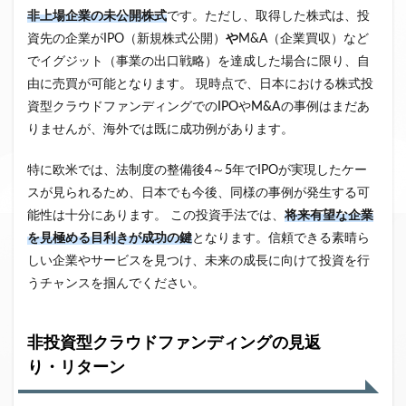
非上場企業の未公開株式
です。ただし、取得した株式は、投
資先の企業がIPO（新規株式公開）
や
M&A（企業買収）
など
で
イグジット（事業の出口戦略）を達成した場合に限り、自
由に売買が可能となります。
現時点で、日本における株式投
資型クラウドファンディングでの
IPOやM&Aの事例
はまだあ
りませんが、海外では既に成功例があります。
特に欧米では、法制度の整備後
4～5年
でIPOが実現したケー
スが見られるため、日本でも今後、同様の事例が発生する可
能性は十分にあります。
この投資手法では、
将来有望な企業
を見極める目利き
が成功の鍵
となります。信頼できる素晴ら
しい企業やサービスを見つけ、未来の成長に向けて投資を行
うチャンスを掴んでください。
非投資型クラウドファンディングの見返
り・リターン