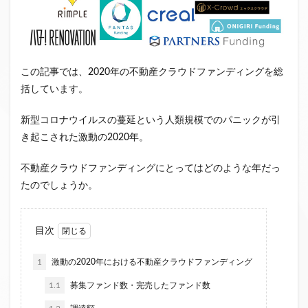
クラウドファンディング新規参入
小規模不動産特定共同事業
事業者一覧
システム導入
業務提携
API連携
市場規模
この記事では、2020年の不動産クラウドファンディングを総
税金
eKYC
融資型クラウドファンディング
括しています。
不動産クラウドファンディング
株式投資型クラウドファンディング
新型コロナウイルスの蔓延という人類規模でのパニックが引
き起こされた激動の2020年。
不動産特定共同事業法
非投資型クラウドファンディング
グローシップ・パートナーズ
CrowdShip Funding
不動産クラウドファンディングにとってはどのような年だっ
意識調査
市場調査
セミナー
アンケート
たのでしょうか。
特例事業
CrowdShip Lending
ファンド募集開始
キャンペーン
CrowdFunding Channel
目次
ファンド型クラウドファンディング
法律理解
ソーシャルレンディング
お役立ち情報
分配実績
1
激動の2020年における不動産クラウドファンディング
サービス一覧
インタビュー
サービス提供開始
1.1
募集ファンド数・完売したファンド数
ファンド募集完了
登録受付開始
買取保証