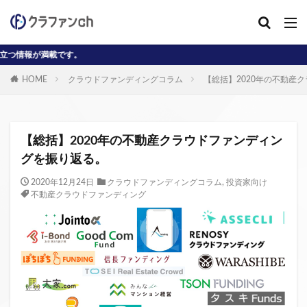
。
カテゴリー
HOME
クラウドファンディングコラム
【総括】2020年の不動産
タグ
AD
J-reit
reit
インタビュー動画
【総括】2020年の不動産クラウドファンディン
クラウドファンディングコラム
グを振り返る。
クラウファンディングコラム
ソーシャル
2020年12月24日
クラウドファンディングコラム
,
投資家向け
不動産クラウドファンディング
デジタル証券
ニュース
不動産ST
不動産クラウドファンディング・オブ・ザ・イヤー
不動産クラウドファンディング協会
不特法
事業者向け
元本割れ
動画
匿名組合
投資家向け
用語解説
系統用蓄電池
クラウドファンディング事業