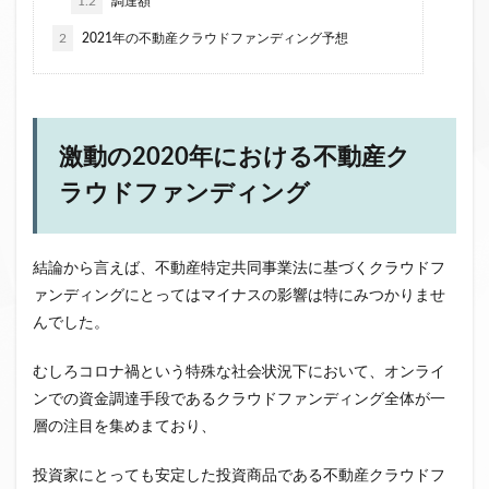
1.2
調達額
ファンド募集終了
クラウドクレジット
2
2021年の不動産クラウドファンディング予想
投資型クラウドファンディング
システム提供開始
運用実績
イベント出展
セキュリティトークン
日本不動産クラウドファンディング協会
激動の2020年における不動産ク
検索
ラウドファンディング
結論から言えば、不動産特定共同事業法に基づくクラウドフ
ァンディングにとってはマイナスの影響は特にみつかりませ
んでした。
むしろコロナ禍という特殊な社会状況下において、オンライ
ンでの資金調達手段であるクラウドファンディング全体が一
層の注目を集めまており、
投資家にとっても安定した投資商品である不動産クラウドフ