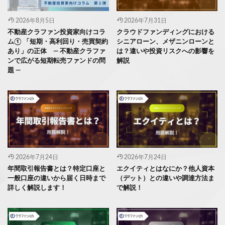
2026年8月5日
2026年7月31日
不動産クラファン投資家向けコラ
クラウドファンディングにおける
ム① 「短期・高利回り・売買契約
シニアローン、メザニンローンと
あり」の正体 ― 不動産クラファ
は？違いや投資リスクへの影響を
ンで広がる短期転売ファンドの問
解説
題 ―
2026年7月24日
2026年7月24日
年間取引報告書とは？特定口座と
エクイティとはなにか？他人資本
一般口座の違いから届く日時まで
（デット）との違いや調達方法ま
詳しく解説します！
で解説！