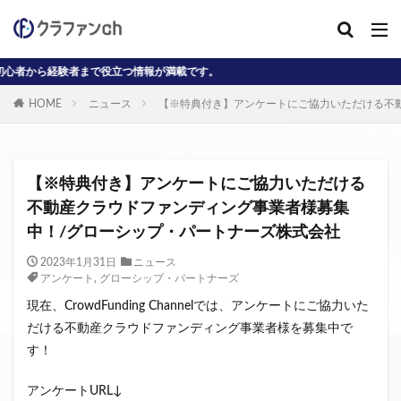
経験者まで役立つ情報が満載です。
カテゴリー
HOME
ニュース
【※特典付き】アンケートにご協力いただける不
タグ
AD
J-reit
reit
インタビュー動画
【※特典付き】アンケートにご協力いただける
クラウドファンディングコラム
不動産クラウドファンディング事業者様募集
中！/グローシップ・パートナーズ株式会社
クラウファンディングコラム
ソーシャル
デジタル証券
ニュース
不動産ST
2023年1月31日
ニュース
アンケート
,
グローシップ・パートナーズ
不動産クラウドファンディング・オブ・ザ・イヤー
現在、CrowdFunding Channelでは、アンケートにご協力いた
不動産クラウドファンディング協会
不特法
だける不動産クラウドファンディング事業者様を募集中で
事業者向け
元本割れ
動画
匿名組合
す！
投資家向け
用語解説
系統用蓄電池
アンケートURL↓
クラウドファンディング事業