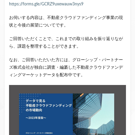
https://forms.gle/GCRZ9uxewauw3nys9
クラウドファンディング新規参入
小規模不動産特定共同事業
事業者一覧
お伺いする内容は、不動産クラウドファンディング事業の現
システム導入
業務提携
API連携
市場規模
状と今後の展望についてです。
税金
eKYC
融資型クラウドファンディング
ご回答いただくことで、これまでの取り組みを振り返りなが
不動産クラウドファンディング
ら、課題を整理することができます。
株式投資型クラウドファンディング
なお、ご回答いただいた方には、グローシップ・パートナー
不動産特定共同事業法
非投資型クラウドファンディング
ズ株式会社が独自に調査・編纂した不動産クラウドファンデ
グローシップ・パートナーズ
CrowdShip Funding
ィングマーケットデータを配布中です。
意識調査
市場調査
セミナー
アンケート
特例事業
CrowdShip Lending
ファンド募集開始
キャンペーン
CrowdFunding Channel
ファンド型クラウドファンディング
法律理解
ソーシャルレンディング
お役立ち情報
分配実績
サービス一覧
インタビュー
サービス提供開始
ファンド募集完了
登録受付開始
買取保証