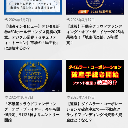
2026年4月7日
2026年3月19日
【独占インタビュー】デジタル証
【速報】不動産クラウドファンデ
券×SBIホールディングス提携の真
ィング・オブ・ザ・イヤー2025結
意。デジタル証券（セキュリテ
果発表！「地主倶楽部」が初受
ィ・トークン）市場の「民主化」
賞！
は加速するか？
2025年10月9日
2025年7月19日
「不動産クラウドファンディン
【速報】ダイムラー・コーポレー
グ・オブ・ザ・イヤー」今年も開
ションが破産申立て──不動産ク
催決定、9月26日よりエントリー
ラウドファンディング出資者の資
開始
金はどうなる？