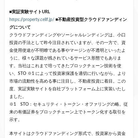
クラウドファンディング新規参入
■実証実験サイトURL
小規模不動産特定共同事業
事業者一覧
https://property.cellf.jp/
■不動産投資型クラウドファンディン
システム導入
業務提携
API連携
市場規模
グについて
税金
eKYC
融資型クラウドファンディング
クラウドファンディングやソーシャルレンディングは、小口
投資の手法として昨今注目されていますが、その一方で、資
不動産クラウドファンディング
金使用使途が不明瞭である事やマージンが不透明といったよ
株式投資型クラウドファンディング
うに、様々な課題が残されているサービス形態でもありま
不動産特定共同事業法
非投資型クラウドファンディング
す。当社はこれまで培ってきたブロックチェーン技術を使
グローシップ・パートナーズ
CrowdShip Funding
い、STO ※1 によって投資家保護を適切に行いながら、より
意識調査
市場調査
セミナー
アンケート
市場の流動性を高める事に注目し、不動産投資に着目。この
度、実証実験サイトを自社プラットフォーム上に実装いたし
特例事業
CrowdShip Lending
ファンド募集開始
ました。
キャンペーン
CrowdFunding Channel
※1 STO：セキュリティ・トークン・オファリングの略。従
ファンド型クラウドファンディング
法律理解
来の有価証券をブロックチェーン上でトークン化する取引を
ソーシャルレンディング
お役立ち情報
分配実績
示す。
サービス一覧
インタビュー
サービス提供開始
本サイトはクラウドファンディング形式で、投資家から資金
ファンド募集完了
登録受付開始
買取保証