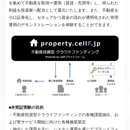
を集めて不動産を取得〜運用（賃貸・売買等）し、得られた
ファンド募集終了
クラウドクレジット
利益を投資家へ配当として還元いたします。また、不動産を
投資型クラウドファンディング
システム提供開始
小口証券化し、セキュアかつ資金の流れが透明化された管理
運用実績
イベント出展
セキュリティトークン
運用のデモンストレーションを体験することができます。
日本不動産クラウドファンディング協会
検索
■本実証実験の目的
・不動産投資型クラウドファンディングの各種課題抽出、お
よび実サービス開始に向けた各種施策策定
・抽出した課題を元に、システム運用を通じてプラットフォ