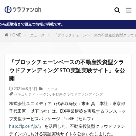
で役立つ情報が満載です。
カテゴリー
HOME
ニュース
「ブロックチェーンベースの不動産投資型クラウド
タグ
AD
J-reit
reit
インタビュー動画
「ブロックチェーンベースの不動産投資型クラ
クラウドファンディングコラム
ウドファンディング STO実証実験サイト」を公
開
クラウファンディングコラム
ソーシャル
デジタル証券
ニュース
不動産ST
2021年8月4日
ニュース
セキュリティトークン
,
不動産クラウドファンディング
不動産クラウドファンディング・オブ・ザ・イヤー
株式会社ユニメディア（代表取締役：末田 真 本社：東京都
不動産クラウドファンディング協会
不特法
千代田区 以下当社）は、DX事業構築を実現するワンストッ
事業者向け
元本割れ
動画
匿名組合
プ支援サービスパッケージ 『cellF（セルフ）
投資家向け
用語解説
系統用蓄電池
http://lp.cellf.jp/
』 を活用した、不動産投資型クラウドファン
クラウドファンディング事業
デイングにおける実証実験サイトを公開いたしました。