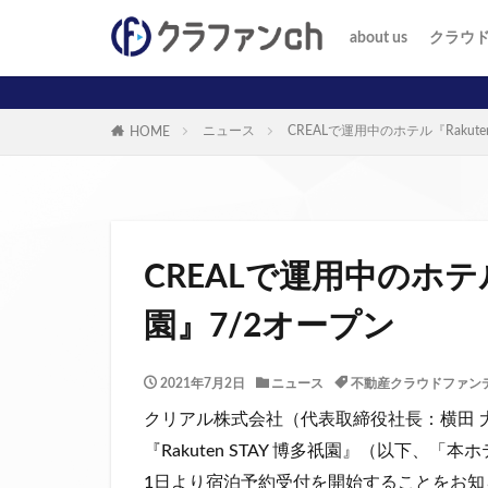
about us
クラウ
投資家
事業者
ニュース
CREALで運用中のホテル『Rakute
HOME
CREALで運用中のホテル『
園』7/2オープン
2021年7月2日
ニュース
不動産クラウドファン
クリアル株式会社（代表取締役社長：横田 
『Rakuten STAY 博多祇園』（以下、
1日より宿泊予約受付を開始することをお知