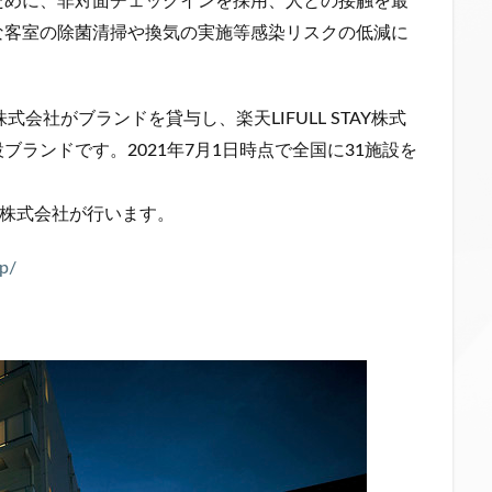
ために、非対面チェックインを採用、人との接触を最
な客室の除菌清掃や換気の実施等感染リスクの低減に
プ株式会社がブランドを貸与し、楽天LIFULL STAY株式
ランドです。2021年7月1日時点で全国に31施設を
AY株式会社が行います。
jp/