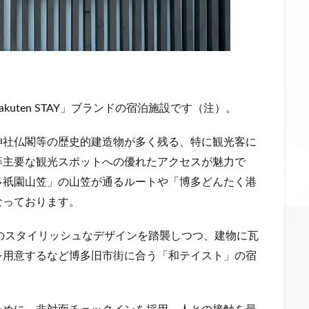
uten STAY」ブランドの宿泊施設です（注）。
神社仏閣等の歴史的建造物が多く残る、特に観光客に
等主要な観光スポットへの優れたアクセスが魅力で
多祇園山笠」の山笠が通るルートや「博多どんたく港
なっております。
の従来のスタイリッシュなデザインを踏襲しつつ、建物に瓦
を用意するなど博多旧市街に合う「和テイスト」の宿