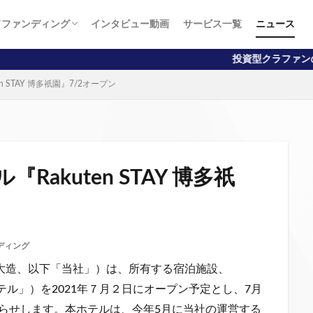
ドファンディング
インタビュー動画
サービス一覧
ニュース
向け
向け
投資型クラファンの記事掲載数No.1！初心者か
n STAY 博多祇園』7/2オープン
Rakuten STAY 博多祇
ディング
大造、以下「当社」）は、所有する宿泊施設、
「本ホテル」）を2021年７月２日にオープン予定とし、7月
らせします。本ホテルは、今年5月に当社の運営する