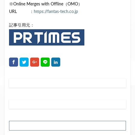
※Online Merges with Offline（OMO）
URL ：
https://fantas-tech.co.jp
記事引用元：