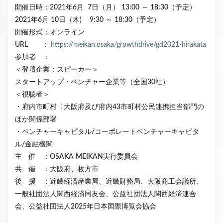
開催日時：2021年6月 7日（月） 13:00 ～ 18:30（予定）
2021年6月 10日（木) 9:30 ～ 18:30（予定）
開催形式：オンライン
URL ：
https://meikan.osaka/growthdrive/gd2021-hirakata
参加者 ：
＜登壇企業：スピーカー＞
スタートアップ・ベンチャー企業等（全国30社）
＜視聴者＞
・府内市町村︓⼤阪府及び府内43市町村公⺠連携担当部⾨の
ほか関係部署
・ベンチャーキャピタル/コーポレートベンチャーキャピタ
ル/金融機関
主 催 ：OSAKA MEIKAN実行委員会
共 催 ：大阪府、枚方市
後 援 ：近畿経済産業局、近畿財務局、大阪商工会議所、
一般社団法人関西経済同友会、公益社団法人関西経済連合
会、公益社団法人2025年日本国際博覧会協会