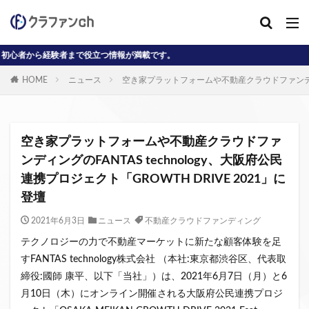
験者まで役立つ情報が満載です。
カテゴリー
HOME
ニュース
空き家プラットフォームや不動産クラウドファンディングの
タグ
AD
J-reit
reit
インタビュー動画
空き家プラットフォームや不動産クラウドファ
クラウドファンディングコラム
ンディングのFANTAS technology、大阪府公民
連携プロジェクト「GROWTH DRIVE 2021」に
クラウファンディングコラム
ソーシャル
登壇
デジタル証券
ニュース
不動産ST
不動産クラウドファンディング・オブ・ザ・イヤー
2021年6月3日
ニュース
不動産クラウドファンディング
不動産クラウドファンディング協会
不特法
テクノロジーの力で不動産マーケットに新たな顧客体験を足
すFANTAS technology株式会社 （本社:東京都渋谷区、代表取
事業者向け
元本割れ
動画
匿名組合
締役:國師 康平、以下「当社」）は、2021年6月7日（月）と6
投資家向け
用語解説
系統用蓄電池
月10日（木）にオンライン開催される大阪府公民連携プロジ
クラウドファンディング事業