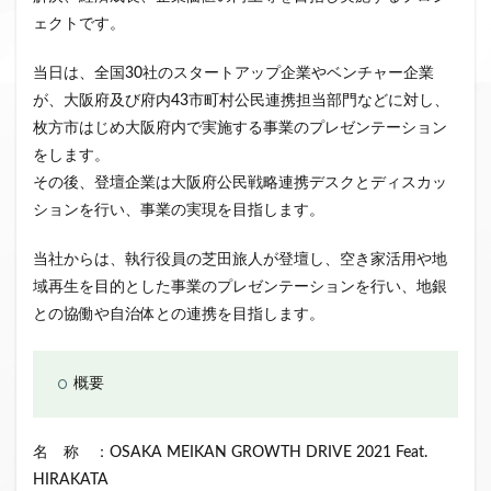
ェクトです。
ファンド募集終了
クラウドクレジット
投資型クラウドファンディング
システム提供開始
当日は、全国30社のスタートアップ企業やベンチャー企業
運用実績
イベント出展
セキュリティトークン
が、大阪府及び府内43市町村公民連携担当部門などに対し、
日本不動産クラウドファンディング協会
枚方市はじめ大阪府内で実施する事業のプレゼンテーション
をします。
検索
その後、登壇企業は大阪府公民戦略連携デスクとディスカッ
ションを行い、事業の実現を目指します。
当社からは、執行役員の芝田旅人が登壇し、空き家活用や地
域再生を目的とした事業のプレゼンテーションを行い、地銀
との協働や自治体との連携を目指します。
概要
名 称 ：OSAKA MEIKAN GROWTH DRIVE 2021 Feat.
HIRAKATA