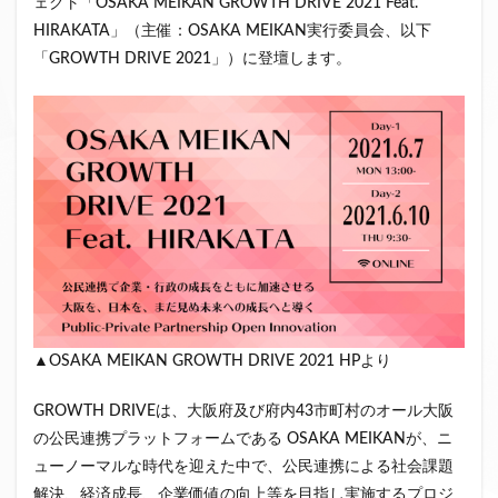
ェクト「OSAKA MEIKAN GROWTH DRIVE 2021 Feat.
クラウドファンディング新規参入
HIRAKATA」（主催：OSAKA MEIKAN実行委員会、以下
小規模不動産特定共同事業
事業者一覧
「GROWTH DRIVE 2021」）に登壇します。
システム導入
業務提携
API連携
市場規模
税金
eKYC
融資型クラウドファンディング
不動産クラウドファンディング
株式投資型クラウドファンディング
不動産特定共同事業法
非投資型クラウドファンディング
グローシップ・パートナーズ
CrowdShip Funding
意識調査
市場調査
セミナー
アンケート
特例事業
CrowdShip Lending
ファンド募集開始
キャンペーン
CrowdFunding Channel
▲OSAKA MEIKAN GROWTH DRIVE 2021 HPより
ファンド型クラウドファンディング
法律理解
GROWTH DRIVEは、大阪府及び府内43市町村のオール大阪
ソーシャルレンディング
お役立ち情報
分配実績
の公民連携プラットフォームである OSAKA MEIKANが、ニ
サービス一覧
インタビュー
サービス提供開始
ューノーマルな時代を迎えた中で、公民連携による社会課題
ファンド募集完了
登録受付開始
買取保証
解決、経済成長、企業価値の向上等を目指し実施するプロジ