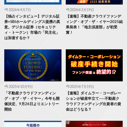
2026年4月7日
2026年3月19日
【独占インタビュー】デジタル証
【速報】不動産クラウドファンデ
券×SBIホールディングス提携の真
ィング・オブ・ザ・イヤー2025結
意。デジタル証券（セキュリテ
果発表！「地主倶楽部」が初受
ィ・トークン）市場の「民主化」
賞！
は加速するか？
2025年10月9日
2025年7月19日
「不動産クラウドファンディン
【速報】ダイムラー・コーポレー
グ・オブ・ザ・イヤー」今年も開
ションが破産申立て──不動産ク
催決定、9月26日よりエントリー
ラウドファンディング出資者の資
開始
金はどうなる？