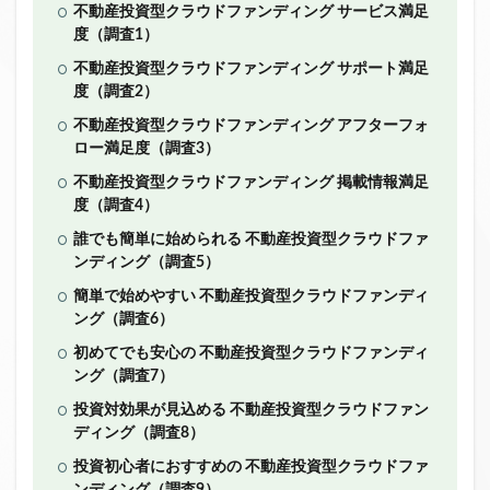
不動産投資型クラウドファンディング サービス満足
ファンド募集終了
クラウドクレジット
度（調査1）
投資型クラウドファンディング
システム提供開始
不動産投資型クラウドファンディング サポート満足
運用実績
イベント出展
セキュリティトークン
度（調査2）
日本不動産クラウドファンディング協会
不動産投資型クラウドファンディング アフターフォ
ロー満足度（調査3）
検索
不動産投資型クラウドファンディング 掲載情報満足
度（調査4）
誰でも簡単に始められる 不動産投資型クラウドファ
ンディング（調査5）
簡単で始めやすい 不動産投資型クラウドファンディ
ング（調査6）
初めてでも安心の 不動産投資型クラウドファンディ
ング（調査7）
投資対効果が見込める 不動産投資型クラウドファン
ディング（調査8）
投資初心者におすすめの 不動産投資型クラウドファ