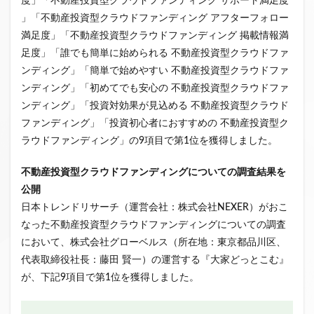
度」「不動産投資型クラウドファンディング サポート満足度
クラウドファンディング新規参入
」「不動産投資型クラウドファンディング アフターフォロー
満足度」「不動産投資型クラウドファンディング 掲載情報満
小規模不動産特定共同事業
事業者一覧
足度」「誰でも簡単に始められる 不動産投資型クラウドファ
システム導入
業務提携
API連携
市場規模
ンディング」「簡単で始めやすい 不動産投資型クラウドファ
税金
eKYC
融資型クラウドファンディング
ンディング」「初めてでも安心の 不動産投資型クラウドファ
不動産クラウドファンディング
ンディング」「投資対効果が見込める 不動産投資型クラウド
株式投資型クラウドファンディング
ファンディング」「投資初心者におすすめの 不動産投資型ク
ラウドファンディング」の9項目で第1位を獲得しました。
不動産特定共同事業法
非投資型クラウドファンディング
グローシップ・パートナーズ
CrowdShip Funding
不動産投資型クラウドファンディング
についての調査結果を
意識調査
市場調査
セミナー
アンケート
公開
特例事業
CrowdShip Lending
ファンド募集開始
日本トレンドリサーチ（運営会社：株式会社NEXER）がおこ
なった不動産投資型クラウドファンディングについての調査
キャンペーン
CrowdFunding Channel
において、株式会社グローベルス（所在地：東京都品川区、
ファンド型クラウドファンディング
法律理解
代表取締役社長：藤田 賢一）の運営する『大家どっとこむ』
ソーシャルレンディング
お役立ち情報
分配実績
が、下記9項目で第1位を獲得しました。
サービス一覧
インタビュー
サービス提供開始
ファンド募集完了
登録受付開始
買取保証