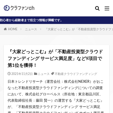
者まで役立つ情報が満載です。
カテゴリー
HOME
ニュース
『大家どっとこむ』が「不動産投資型クラウドファ
タグ
AD
J-reit
reit
インタビュー動画
『大家どっとこむ』が「不動産投資型クラウド
クラウドファンディングコラム
ファンディング サービス満足度」など9項目で
第1位を獲得！
クラウファンディングコラム
ソーシャル
デジタル証券
ニュース
不動産ST
2021年11月2日
ニュース
不動産クラウドファンディング
不動産クラウドファンディング・オブ・ザ・イヤー
日本トレンドリサーチ（運営会社：株式会社NEXER）がおこ
なった不動産投資型クラウドファンディングについての調査
不動産クラウドファンディング協会
不特法
において、株式会社グローベルス（所在地：東京都品川区、
事業者向け
元本割れ
動画
匿名組合
代表取締役社長：藤田 賢一）の運営する『大家どっとこむ』
投資家向け
用語解説
系統用蓄電池
が、「不動産投資型クラウドファンディング サービス満足
クラウドファンディング事業