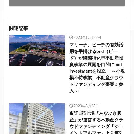
関連記事
2020年12月22日
マリーナ、ビーチの有効活
用を手掛けるbiid（ビー
ド）が海際特化型不動産投
資事業の展開を目的にbiid
Investmentを設立。 ～小規
模不特事業、不動産クラウ
ドファンディング事業に参
入～
2020年8月28日
東証1部上場「あなぶき興
産」が運営する不動産クラ
ウドファンディング「ジョ
イントアルファ」より第9