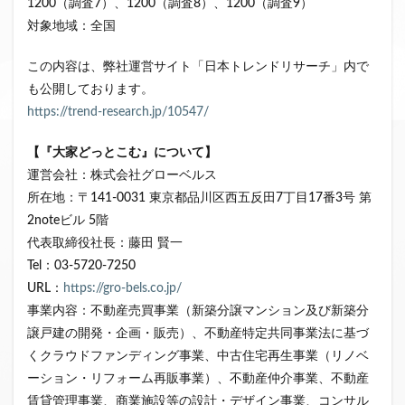
1200（調査7）、1200（調査8）、1200（調査9）
対象地域：全国
この内容は、弊社運営サイト「日本トレンドリサーチ」内で
も公開しております。
https://trend-research.jp/10547/
【
『
大家どっとこむ
』
について】
運営会社：株式会社グローベルス
所在地：〒141-0031 東京都品川区西五反田7丁目17番3号 第
2noteビル 5階
代表取締役社長：藤田 賢一
Tel：03-5720-7250
URL：
https://gro-bels.co.jp/
事業内容：不動産売買事業（新築分譲マンション及び新築分
譲戸建の開発・企画・販売）、不動産特定共同事業法に基づ
くクラウドファンディング事業、中古住宅再生事業（リノベ
ーション・リフォーム再販事業）、不動産仲介事業、不動産
賃貸管理事業、商業施設等の設計・デザイン事業、コンサル