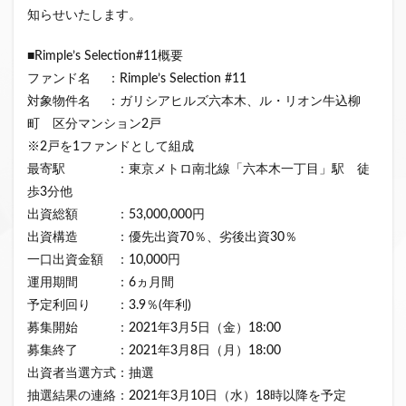
知らせいたします。
クラウドファンディング新規参入
小規模不動産特定共同事業
事業者一覧
■Rimple’s Selection#11概要
システム導入
業務提携
API連携
市場規模
ファンド名 ：Rimple’s Selection #11
税金
eKYC
融資型クラウドファンディング
対象物件名 ：ガリシアヒルズ六本木、ル・リオン牛込柳
町 区分マンション2戸
不動産クラウドファンディング
※2戸を1ファンドとして組成
株式投資型クラウドファンディング
最寄駅 ：東京メトロ南北線「六本木一丁目」駅 徒
不動産特定共同事業法
非投資型クラウドファンディング
歩3分他
グローシップ・パートナーズ
CrowdShip Funding
出資総額 ：53,000,000円
意識調査
市場調査
セミナー
アンケート
出資構造 ：優先出資70％、劣後出資30％
一口出資金額 ：10,000円
特例事業
CrowdShip Lending
ファンド募集開始
運用期間 ：6ヵ月間
キャンペーン
CrowdFunding Channel
予定利回り ：3.9％(年利)
ファンド型クラウドファンディング
法律理解
募集開始 ：2021年3月5日（金）18:00
ソーシャルレンディング
お役立ち情報
分配実績
募集終了 ：2021年3月8日（月）18:00
サービス一覧
インタビュー
サービス提供開始
出資者当選方式：抽選
抽選結果の連絡：2021年3月10日（水）18時以降を予定
ファンド募集完了
登録受付開始
買取保証