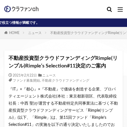
が満載です。
カテゴリー
HOME
ニュース
不動産投資型クラウドファンディングRimple(リンプル)Ri
タグ
AD
J-reit
reit
インタビュー動画
不動産投資型クラウドファンディングRimple(リ
クラウドファンディングコラム
ンプル)Rimple’s Selection#11決定のご案内
クラウファンディングコラム
ソーシャル
2021年2月22日
ニュース
ファンド募集開始
,
不動産クラウドファンディング
デジタル証券
ニュース
不動産ST
『IT』×『都心』×『不動産』で価値を創造する企業、プロパ
不動産クラウドファンディング・オブ・ザ・イヤー
ティエージェント株式会社(本社：東京都新宿区、代表取締役
不動産クラウドファンディング協会
不特法
社長：中西 聖)が運営する不動産特定共同事業法に基づく不動
事業者向け
元本割れ
動画
匿名組合
産投資型クラウドファンディングサービス「Rimple(リンプ
投資家向け
用語解説
系統用蓄電池
ル)」(以下、「Rimple」)は、第11回ファンド「Rimple’s
クラウドファンディング事業
Selection#11」の実施を以下の通り決定いたしましたのでお