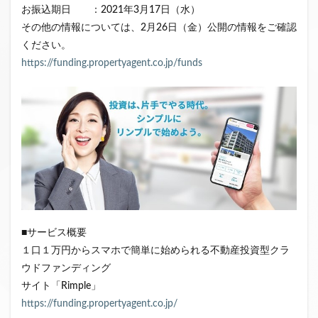
お振込期日 ：2021年3月17日（水）
ファンド募集終了
クラウドクレジット
その他の情報については、2月26日（金）公開の情報をご確認
投資型クラウドファンディング
システム提供開始
ください。
運用実績
イベント出展
セキュリティトークン
https://funding.propertyagent.co.jp/funds
日本不動産クラウドファンディング協会
検索
■サービス概要
１口１万円からスマホで簡単に始められる不動産投資型クラ
ウドファンディング
サイト「Rimple」
https://funding.propertyagent.co.jp/