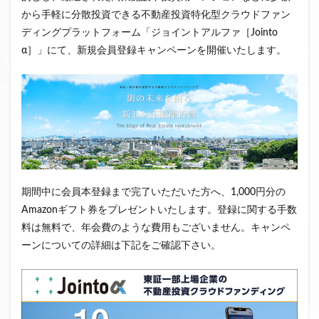
から手軽に分散投資できる不動産投資特化型クラウドファン
クラウドファンディング新規参入
ディングプラットフォーム「ジョイントアルファ［Jointo
小規模不動産特定共同事業
事業者一覧
α］」にて、新規会員登録キャンペーンを開催いたします。
システム導入
業務提携
API連携
市場規模
税金
eKYC
融資型クラウドファンディング
不動産クラウドファンディング
株式投資型クラウドファンディング
不動産特定共同事業法
非投資型クラウドファンディング
グローシップ・パートナーズ
CrowdShip Funding
意識調査
市場調査
セミナー
アンケート
期間中に会員本登録まで完了いただいた方へ、1,000円分の
特例事業
CrowdShip Lending
ファンド募集開始
Amazonギフト券をプレゼントいたします。登録に関する手数
料は無料で、年会費のような費用もございません。キャンペ
キャンペーン
CrowdFunding Channel
ーンについての詳細は下記をご確認下さい。
ファンド型クラウドファンディング
法律理解
ソーシャルレンディング
お役立ち情報
分配実績
サービス一覧
インタビュー
サービス提供開始
ファンド募集完了
登録受付開始
買取保証