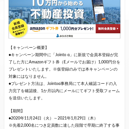
ファンド募集終了
クラウドクレジット
投資型クラウドファンディング
システム提供開始
運用実績
イベント出展
セキュリティトークン
日本不動産クラウドファンディング協会
【キャンペーン概要】
検索
●キャンペーン期間中に「Jointo α」に新規で会員本登録が完
了した方にAmazonギフト券（Eメールでお届け）1,000円分を
プレゼントいたします。※仮登録のみでは本キャンペーンの
対象にはなりません。
●プレゼント方法は、Jointoα事務局にて本人確認コードの入
力完了を確認後、1か月以内にメールにてギフト受取フォーム
を送信いたします。
【期間】
●2020年11月24日（火）～2021年1月29日（木）
※先着2,000名につき定員数に達した段階で早期に終了する事