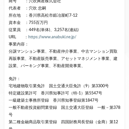
商号 ：穴吹興産株式会社
代表者 ：穴吹 忠嗣
所在地 ：香川県高松市鍛冶屋町7-12
資本金 ：755百万円
従業員 ：449名(単体)、3,257名(連結)
URL ：
https://www.anabuki.ne.jp/
事業内容：
分譲マンション事業、不動産仲介事業、中古マンション買取
再販事業、不動産販売事業、アセットマネジメント事業、建
設業、パーキング事業、不動産開発事業、
免許：
宅地建物取引業免許 国土交通大臣免許（9）第3300号
特定建設業許可 香川県知事許可（特-1）第5547号
一級建築士事務所登録 香川県知事登録第1847号
一般不動産投資顧問業登録 国土交通大臣登録 一般－第378
号
第二種金融商品取引業登録 四国財務局長登録（金商）第12