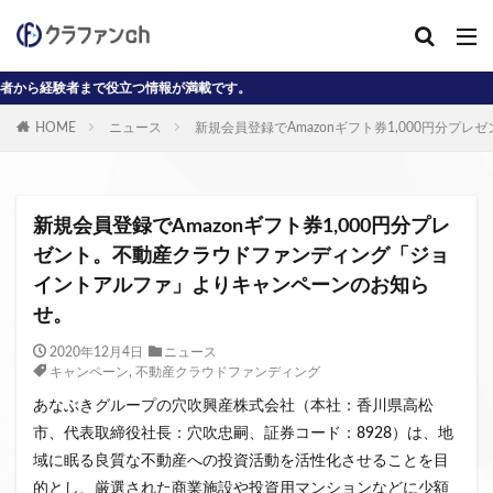
まで役立つ情報が満載です。
カテゴリー
HOME
ニュース
新規会員登録でAmazonギフト券1,000円分
タグ
AD
J-reit
reit
インタビュー動画
新規会員登録でAmazonギフト券1,000円分プレ
クラウドファンディングコラム
ゼント。不動産クラウドファンディング「ジョ
イントアルファ」よりキャンペーンのお知ら
クラウファンディングコラム
ソーシャル
せ。
デジタル証券
ニュース
不動産ST
不動産クラウドファンディング・オブ・ザ・イヤー
2020年12月4日
ニュース
キャンペーン
,
不動産クラウドファンディング
不動産クラウドファンディング協会
不特法
あなぶきグループの穴吹興産株式会社（本社：香川県高松
事業者向け
元本割れ
動画
匿名組合
市、代表取締役社長：穴吹忠嗣、証券コード：8928）は、地
投資家向け
用語解説
系統用蓄電池
域に眠る良質な不動産への投資活動を活性化させることを目
クラウドファンディング事業
的とし、厳選された商業施設や投資用マンションなどに少額