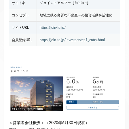
サイト名
ジョイントアルファ［Jointo α］
コンセプト
地域に眠る良質な不動産への投資活動を活性化
サイトURL
https://join-to.jp/
会員登録URL
https://join-to.jp/investor/step1_entry.html
＜営業者会社概要＞（2020年6月30日現在）