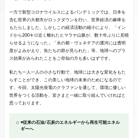
一方で新型コロナウイルスによるパンデミックでは、日本を
含む世界の大都市がロックダウンを行い、世界経済の麻痺を
もたらしました。しかしこの経済活動の縮小により、「イン
ドから200キロ近く離れたヒマラヤ山脈が、数十年ぶりに見晴
らせるようになった」「水の都・ヴェネチアの運河には透明
度がよみがえり、魚たちの群が見られた」等、地球へのプラ
ス効果がみられたことをご存知の方も多いはずです。
私たち一人一人の小さな行動で、地球には大きな変化をもた
らすことができ、この美しい地球の未来のためになるので
す。今回、太陽光発電のクラファンを通して、環境に優しい
世界をつくる活動を、皆さまと一緒に取り組んでいければと
思っております。
◉従来の石油/石炭のエネルギーから再生可能エネル
ギーへ