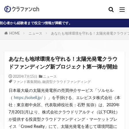
まで役立つ情報が満載です。
カテゴリー
HOME
ニュース
あなたも地球環境を守れる！太陽光発電クラウド
タグ
AD
J-reit
reit
インタビュー動画
あなたも地球環境を守れる！太陽光発電クラウ
クラウドファンディングコラム
ドファンディング新プロジェクト第一弾が開始
クラウファンディングコラム
ソーシャル
2020年7月15日
ニュース
ファンド募集開始
,
融資型クラウドファンディング
デジタル証券
ニュース
不動産ST
日本最大級の太陽光発電所の売買仲介サービス「ソルセル
不動産クラウドファンディング・オブ・ザ・イヤー
（
https://solsell.jp/
）」を手掛ける、エレビスタ株式会社（本
不動産クラウドファンディング協会
不特法
社：東京都中央区、代表取締役社長：石野 拓弥）は、2020年
事業者向け
元本割れ
動画
匿名組合
7月20日(月)より、株式会社クラウドリアルティ（以下CR社）
投資家向け
用語解説
系統用蓄電池
が提供する投資型クラウドファンディング・マーケットプレ
クラウドファンディング事業
イス「Crowd Realty」にて、太陽光発電を通じて環境問題に