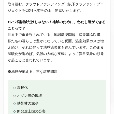
取り組む、クラウドファンディング（以下クラファン）プロ
クラウドファンディング新規参入
ジェクトをCR社へ委託の上、開始いたします。
小規模不動産特定共同事業
事業者一覧
システム導入
業務提携
API連携
市場規模
◉レジ袋削減だけじゃない！地球のために、わたし達ができる
税金
eKYC
融資型クラウドファンディング
ことって？
世界中で重要視されている、地球環境問題。産業革命以降、
不動産クラウドファンディング
私たちの暮らしは豊かになっている反面、温室効果ガスは増
株式投資型クラウドファンディング
え続け、それに伴って地球温暖化も進んでいます。このまま
不動産特定共同事業法
非投資型クラウドファンディング
温暖化が進めば、気候の大幅な変動によって異常気象の頻発
グローシップ・パートナーズ
CrowdShip Funding
が起こると言われています。
意識調査
市場調査
セミナー
アンケート
※地球が抱える、主な環境問題
特例事業
CrowdShip Lending
ファンド募集開始
キャンペーン
CrowdFunding Channel
温暖化
ファンド型クラウドファンディング
法律理解
オゾン層の破壊
ソーシャルレンディング
お役立ち情報
分配実績
熱帯林の減少
サービス一覧
インタビュー
サービス提供開始
開発途上国の公害
ファンド募集完了
登録受付開始
買取保証